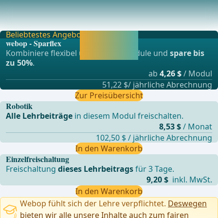
A Prospective, Multicenter, Randomized, Controlled Study
of the Clinical Efficacy of Robotic and La
Beliebtestes Angebot
Jetzt freischalten
webop - Sparflex
und direkt weiter
Kombiniere flexibel unsere Lernmodule und
spare bis
lernen.
zu 50%
.
ab
4,26 $
/ Modul
51,22 $/ jährliche Abrechnung
Zur Preisübersicht
Robotik
Alle Lehrbeiträge
in diesem Modul freischalten.
8,53 $
/ Monat
102,50 $ / jährliche Abrechnung
In den Warenkorb
Einzelfreischaltung
Freischaltung
dieses Lehrbeitrags
für 3 Tage.
9,20 $
inkl. MwSt.
In den Warenkorb
Webop fühlt sich der Lehre verpflichtet.
Deswegen
bieten wir alle unsere Inhalte auch zum fairen