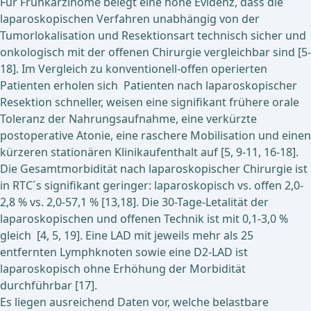
Für Frühkarzinome belegt eine hohe Evidenz, dass die
laparoskopischen Verfahren unabhängig von der
Tumorlokalisation und Resektionsart technisch sicher und
onkologisch mit der offenen Chirurgie vergleichbar sind [5-
18]. Im Vergleich zu konventionell-offen operierten
Patienten erholen sich Patienten nach laparoskopischer
Resektion schneller, weisen eine signifikant frühere orale
Toleranz der Nahrungsaufnahme, eine verkürzte
postoperative Atonie, eine raschere Mobilisation und einen
kürzeren stationären Klinikaufenthalt auf [5, 9-11, 16-18].
Die Gesamtmorbidität nach laparoskopischer Chirurgie ist
in RTC´s signifikant geringer: laparoskopisch vs. offen 2,0-
2,8 % vs. 2,0-57,1 % [13,18]. Die 30-Tage-Letalität der
laparoskopischen und offenen Technik ist mit 0,1-3,0 %
gleich [4, 5, 19]. Eine LAD mit jeweils mehr als 25
entfernten Lymphknoten sowie eine D2-LAD ist
laparoskopisch ohne Erhöhung der Morbidität
durchführbar [17].
Es liegen ausreichend Daten vor, welche belastbare