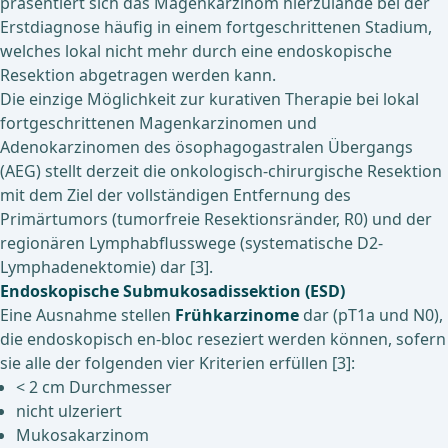
präsentiert sich das Magenkarzinom hierzulande bei der
Erstdiagnose häufig in einem fortgeschrittenen Stadium,
welches lokal nicht mehr durch eine endoskopische
Resektion abgetragen werden kann.
Die einzige Möglichkeit zur kurativen Therapie bei lokal
fortgeschrittenen Magenkarzinomen und
Adenokarzinomen des ösophagogastralen Übergangs
(AEG) stellt derzeit die onkologisch-chirurgische Resektion
mit dem Ziel der vollständigen Entfernung des
Primärtumors (tumorfreie Resektionsränder, R0) und der
regionären Lymphabflusswege (systematische D2-
Lymphadenektomie) dar [3].
Endoskopische Submukosadissektion (ESD)
Eine Ausnahme stellen
Frühkarzinome
dar (pT1a und N0),
die endoskopisch en-bloc reseziert werden können, sofern
sie alle der folgenden vier Kriterien erfüllen [3]:
< 2 cm Durchmesser
nicht ulzeriert
Mukosakarzinom