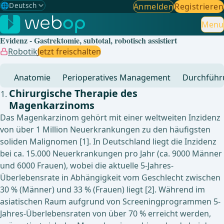
🌐
Deutsch
Anmelden
Registrieren
Gewählte Sprache: Deutsch
🇩🇪
Deutsch
Menu
✓
Evidenz - Gastrektomie, subtotal, robotisch assistiert
🇬🇧
English
Robotik
Jetzt freischalten
🇪🇸
Spanisch
Anatomie
Perioperatives Management
Durchführ
🇧🇷
Brasilianisch
Chirurgische Therapie des
Magenkarzinoms
Das Magenkarzinom gehört mit einer weltweiten Inzidenz
von über 1 Million Neuerkrankungen zu den häufigsten
soliden Malignomen [1]. In Deutschland liegt die Inzidenz
bei ca. 15.000 Neuerkrankungen pro Jahr (ca. 9000 Männer
und 6000 Frauen), wobei die aktuelle 5-Jahres-
Überlebensrate in Abhängigkeit vom Geschlecht zwischen
30 % (Männer) und 33 % (Frauen) liegt [2]. Während im
asiatischen Raum aufgrund von Screeningprogrammen 5-
Jahres-Überlebensraten von über 70 % erreicht werden,