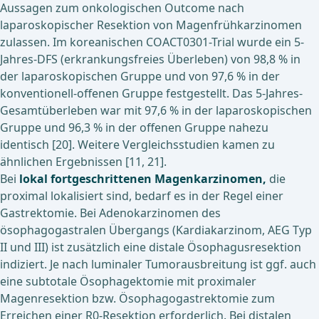
Aussagen zum onkologischen Outcome nach
laparoskopischer Resektion von Magenfrühkarzinomen
zulassen. Im koreanischen COACT0301-Trial wurde ein 5-
Jahres-DFS (erkrankungsfreies Überleben) von 98,8 % in
der laparoskopischen Gruppe und von 97,6 % in der
konventionell-offenen Gruppe festgestellt. Das 5-Jahres-
Gesamtüberleben war mit 97,6 % in der laparoskopischen
Gruppe und 96,3 % in der offenen Gruppe nahezu
identisch [20]. Weitere Vergleichsstudien kamen zu
ähnlichen Ergebnissen [11, 21].
Bei
lokal fortgeschrittenen Magenkarzinomen,
die
proximal lokalisiert sind, bedarf es in der Regel einer
Gastrektomie. Bei Adenokarzinomen des
ösophagogastralen Übergangs (Kardiakarzinom, AEG Typ
II und III) ist zusätzlich eine distale Ösophagusresektion
indiziert. Je nach luminaler Tumorausbreitung ist ggf. auch
eine subtotale Ösophagektomie mit proximaler
Magenresektion bzw. Ösophagogastrektomie zum
Erreichen einer R0-Resektion erforderlich. Bei distalen