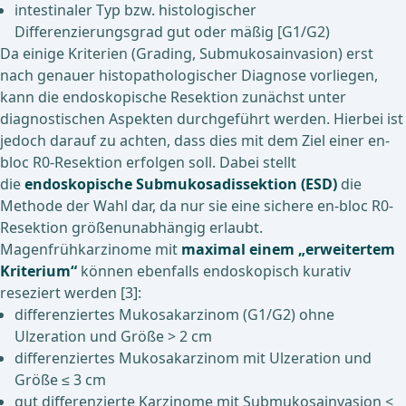
intestinaler Typ bzw. histologischer
Differenzierungsgrad gut oder mäßig [G1/G2)
Da einige Kriterien (Grading, Submukosainvasion) erst
nach genauer histopathologischer Diagnose vorliegen,
kann die endoskopische Resektion zunächst unter
diagnostischen Aspekten durchgeführt werden. Hierbei ist
jedoch darauf zu achten, dass dies mit dem Ziel einer en-
bloc R0-Resektion erfolgen soll. Dabei stellt
die
endoskopische Submukosadissektion (ESD)
die
Methode der Wahl dar, da nur sie eine sichere en-bloc R0-
Resektion größenunabhängig erlaubt.
Magenfrühkarzinome mit
maximal einem „erweitertem
Kriterium“
können ebenfalls endoskopisch kurativ
reseziert werden [3]:
differenziertes Mukosakarzinom (G1/G2) ohne
Ulzeration und Größe > 2 cm
differenziertes Mukosakarzinom mit Ulzeration und
Größe ≤ 3 cm
gut differenzierte Karzinome mit Submukosainvasion <