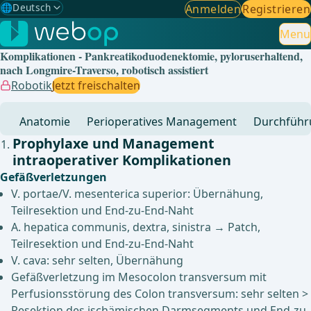
🌐
Deutsch
Anmelden
Registrieren
Gewählte Sprache: Deutsch
🇩🇪
Deutsch
Menu
✓
Komplikationen - Pankreatikoduodenektomie, pyloruserhaltend,
🇬🇧
English
nach Longmire-Traverso, robotisch assistiert
Robotik
Jetzt freischalten
🇪🇸
Spanisch
Anatomie
Perioperatives Management
Durchführ
🇧🇷
Brasilianisch
Prophylaxe und Management
intraoperativer Komplikationen
Gefäßverletzungen
V. portae/V. mesenterica superior: Übernähung,
Teilresektion und End-zu-End-Naht
A. hepatica communis, dextra, sinistra → Patch,
Teilresektion und End-zu-End-Naht
V. cava: sehr selten, Übernähung
Gefäßverletzung im Mesocolon transversum mit
Perfusionsstörung des Colon transversum: sehr selten >
Resektion des ischämischen Darmsegments und End-zu-