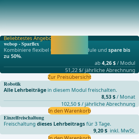
Prophylaxe und Management postoperativer
Komplikationen
Vorbemerkung: Hauptursachen postoperativer Morbidität
und auch Mortalität nach Pankreaskopfresektio
Beliebtestes Angebot
Jetzt freischalten
webop - Sparflex
und direkt weiter
Kombiniere flexibel unsere Lernmodule und
spare bis
lernen.
zu 50%
.
ab
4,26 $
/ Modul
51,22 $/ jährliche Abrechnung
Zur Preisübersicht
Robotik
Alle Lehrbeiträge
in diesem Modul freischalten.
8,53 $
/ Monat
102,50 $ / jährliche Abrechnung
In den Warenkorb
Einzelfreischaltung
Freischaltung
dieses Lehrbeitrags
für 3 Tage.
9,20 $
inkl. MwSt.
In den Warenkorb