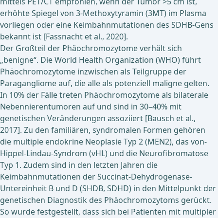
mittels PET/CT empfohlen, wenn der Tumor >5 cm ist,
erhöhte Spiegel von 3-Methoxytyramin (3MT) im Plasma
vorliegen oder eine Keimbahnmutationen des SDHB-Gens
bekannt ist [Fassnacht et al., 2020].
Der Großteil der Phäochromozytome verhält sich
„benigne“. Die World Health Organization (WHO) führt
Phäochromozytome inzwischen als Teilgruppe der
Paragangliome auf, die alle als potenziell maligne gelten.
In 10% der Fälle treten Phäochromozytome als bilaterale
Nebennierentumoren auf und sind in 30–40% mit
genetischen Veränderungen assoziiert [Bausch et al.,
2017]. Zu den familiären, syndromalen Formen gehören
die multiple endokrine Neoplasie Typ 2 (MEN2), das von-
Hippel-Lindau-Syndrom (vHL) und die Neurofibromatose
Typ 1. Zudem sind in den letzten Jahren die
Keimbahnmutationen der Succinat-Dehydrogenase-
Untereinheit B und D (SHDB, SDHD) in den Mittelpunkt der
genetischen Diagnostik des Phäochromozytoms gerückt.
So wurde festgestellt, dass sich bei Patienten mit multipler