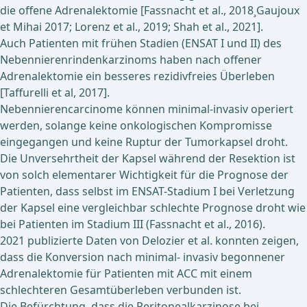
die offene Adrenalektomie [Fassnacht et al., 2018¸Gaujoux
et Mihai 2017; Lorenz et al., 2019; Shah et al., 2021].
Auch Patienten mit frühen Stadien (ENSAT I und II) des
Nebennierenrindenkarzinoms haben nach offener
Adrenalektomie ein besseres rezidivfreies Überleben
[Taffurelli et al, 2017].
Nebennierencarcinome können minimal-invasiv operiert
werden, solange keine onkologischen Kompromisse
eingegangen und keine Ruptur der Tumorkapsel droht.
Die Unversehrtheit der Kapsel während der Resektion ist
von solch elementarer Wichtigkeit für die Prognose der
Patienten, dass selbst im ENSAT-Stadium I bei Verletzung
der Kapsel eine vergleichbar schlechte Prognose droht wie
bei Patienten im Stadium III (Fassnacht et al., 2016).
2021 publizierte Daten von Delozier et al. konnten zeigen,
dass die Konversion nach minimal- invasiv begonnener
Adrenalektomie für Patienten mit ACC mit einem
schlechteren Gesamtüberleben verbunden ist.
Die Befürchtung, dass die Peritonealkarzinose bei