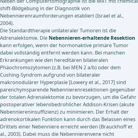
Neben der Computertomographie ist die MRT mit chemical
shift-Bildgebung in der Diagnostik von
Nebennierenraumforderungen etabliert (Israel et al.,
2004).
Die Standardtherapie unilateraler Tumoren ist die
Adrenalektomie. Die
Nebennieren-erhaltende Resektion
kann erfolgen, wenn der hormonaktive primäre Tumor
dabei vollständig entfernt werden kann. Bei manchen
Erkrankungen wie den hereditären bilateralen
Phäochromozytomen (z.B. bei MEN 2 a/b) oder dem
Cushing-Syndrom aufgrund von bilateraler
makronodulärer Hyperplasie [Lowery et al., 2017] sind
parenchymsparende Nebennierenresektionen gegenüber
der totalen Adrenalektomie zu bevorzugen, um die Gefahr
postoperativer lebensbedrohlicher Addison-Krisen
(akute
Nebenniereninsuffizienz) zu minimieren. Der Erhalt der
adrenokortikalen Funktion kann durch das Belassen eines
Drittels einer Nebenniere erreicht werden (Brauckhoff et
al., 2003). Dabei muss die Nebennierenvene nicht