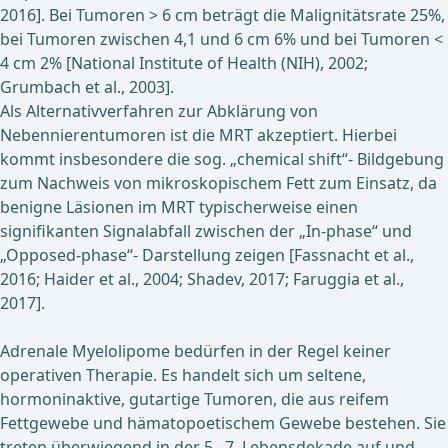
2016]. Bei Tumoren > 6 cm beträgt die Malignitätsrate 25%,
bei Tumoren zwischen 4,1 und 6 cm 6% und bei Tumoren <
4 cm 2% [National Institute of Health (NIH), 2002;
Grumbach et al., 2003].
Als Alternativverfahren zur Abklärung von
Nebennierentumoren ist die MRT akzeptiert. Hierbei
kommt insbesondere die sog. „chemical shift“- Bildgebung
zum Nachweis von mikroskopischem Fett zum Einsatz, da
benigne Läsionen im MRT typischerweise einen
signifikanten Signalabfall zwischen der „In-phase“ und
„Opposed-phase“- Darstellung zeigen [Fassnacht et al.,
2016; Haider et al., 2004; Shadev, 2017; Faruggia et al.,
2017].
Adrenale Myelolipome bedürfen in der Regel keiner
operativen Therapie. Es handelt sich um seltene,
hormoninaktive, gutartige Tumoren, die aus reifem
Fettgewebe und hämatopoetischem Gewebe bestehen. Sie
treten überwiegend in der 5.–7. Lebensdekade auf und