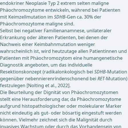
endokriner Neoplasie Typ 2 extrem selten maligne
Phäochromozytome entwickeln, während bei Patienten
mit Keimzellmutation im
SDHB
-Gen ca. 30% der
Phäochromozytome maligne sind.
Selbst bei negativer Familienanamnese, unilateraler
Erkrankung oder älteren Patienten, bei denen der
Nachweis einer Keimbahnmutation weniger
wahrscheinlich ist, wird heutzutage allen Patientinnen und
Patienten mit Phäochromozytom eine humangenetische
Diagnostik angeboten, um das individuelle
Resektionskonzept (radikalonkologisch bei
SDHB
-Mutation
gegenüber nebennierenrindenschonend bei
RET
-Mutation)
festzulegen [Nolting et al., 2022].
Die Beurteilung der Dignität von Phäochromozytomen
stellt eine Herausforderung dar, da Phäochromozytome
aufgrund histopathologischer oder molekularer Marker
nicht eindeutig als gut- oder bösartig eingestuft werden
können. Vielmehr zeichnet sich die Malignität durch
invasives Wachstum oder durch das Vorhandensein von