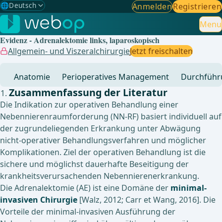
🌐
Deutsch
Anmelden
Registrieren
Gewählte Sprache: Deutsch
🇩🇪
Deutsch
Menu
✓
Evidenz - Adrenalektomie links, laparoskopisch
🇬🇧
English
Allgemein- und Viszeralchirurgie
Jetzt freischalten
🇪🇸
Spanisch
Anatomie
Perioperatives Management
Durchführ
🇧🇷
Brasilianisch
Zusammenfassung der Literatur
Die Indikation zur operativen Behandlung einer
Nebennierenraumforderung (NN-RF) basiert individuell auf
der zugrundeliegenden Erkrankung unter Abwägung
nicht-operativer Behandlungsverfahren und möglicher
Komplikationen. Ziel der operativen Behandlung ist die
sichere und möglichst dauerhafte Beseitigung der
krankheitsverursachenden Nebennierenerkrankung.
Die Adrenalektomie (AE) ist eine Domäne der
minimal-
invasiven Chirurgie
[Walz, 2012; Carr et Wang, 2016]. Die
Vorteile der minimal-invasiven Ausführung der