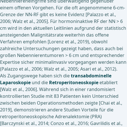
Nebenniereneingriffe sind überwältigend gegenüber
einem offenen Vorgehen. Für die oft angenommene 6-cm-
Grenze der NN-RF gibt es keine Evidenz [Palazzo et al.,
2006; Walz et al., 2005]. Für hormoninaktive RF der NN > 6
cm wird in den aktuellen Leitlinien aufgrund der statistisch
ansteigenden Malignitätsrate weiterhin das offene
Verfahren empfohlen [Lorenz et al., 2019), obwohl
zahlreiche Untersuchungen gezeigt haben, dass auch bei
großen Nebennierentumoren > 6 cm und entsprechender
Expertise sicher minimalinvasiv vorgegangen werden kann
(Palazzo et al., 2006; Walz et al., 2005; Asari et al., 2012).
Als Zugangswege haben sich die
transabdominelle
Laparoskopie
und die
Retroperitoneoskopie
etabliert
[Walz et al., 2006]. Während sich in einer randomisiert
kontrollierten Studie mit 83 Patienten kein Unterschied
zwischen beiden Operationsmethoden zeigte [Chai et al.,
2019], demonstrieren andere Studien Vorteile für die
retroperitoneoskopische Adrenalektomie (PRA)
[Barczynski et al., 2014; Conzo et al., 2016; Gavrilidis et al.,