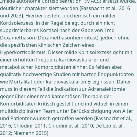
„milde autonome Cortisolsekretion“ (MACS) ersetzt wurde,
deutlicher charakterisiert worden [Fassnacht et al., 2016
und 2023]. Hierbei besteht biochemisch ein milder
Kortisolexzess, in der Regel belegt durch ein nicht
supprimierbares Kortisol nach der Gabe von 1mg
Dexamethason (Dexamethasonhemmtest), jedoch ohne
die spezifischen klinischen Zeichen eines
Hyperkortisolismus. Dieser milde Kortisolexzess geht mit
einer erhöhten Frequenz kardiovaskulärer und
metabolischer Komorbiditäten einher. Es fehlen aber
qualitativ hochwertige Studien mit harten Endpunktdaten
wie Mortalität oder kardiovaskulären Ereignissen. Daher
muss in diesem Fall die Indikation zur Adrenalektomie
gegenüber einer medikamentösen Therapie der
Komorbiditäten kritisch gestellt und individuell in einem
multidisziplinären Team unter Berücksichtigung von Alter
und Patientenwunsch getroffen werden [Fassnacht et al.,
2016; Chiodini, 2011; Chiodini et al., 2010; De Leo et al.,
2012; Niemann 2015].