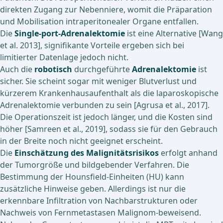
direkten Zugang zur Nebenniere, womit die Präparation
und Mobilisation intraperitonealer Organe entfallen.
Die
Single-port-Adrenalektomie
ist eine Alternative [Wang
et al. 2013], signifikante Vorteile ergeben sich bei
limitierter Datenlage jedoch nicht.
Auch die
robotisch
durchgeführte
Adrenalektomie
ist
sicher. Sie scheint sogar mit weniger Blutverlust und
kürzerem Krankenhausaufenthalt als die laparoskopische
Adrenalektomie verbunden zu sein [Agrusa et al., 2017].
Die Operationszeit ist jedoch länger, und die Kosten sind
höher [Samreen et al., 2019], sodass sie für den Gebrauch
in der Breite noch nicht geeignet erscheint.
Die
Einschätzung des Malignitätsrisikos
erfolgt anhand
der Tumorgröße und bildgebender Verfahren. Die
Bestimmung der Hounsfield-Einheiten (HU) kann
zusätzliche Hinweise geben. Allerdings ist nur die
erkennbare Infiltration von Nachbarstrukturen oder
Nachweis von Fernmetastasen Malignom-beweisend.