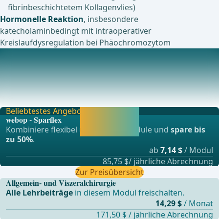
fibrinbeschichtetem Kollagenvlies)
Hormonelle Reaktion
, insbesondere
katecholaminbedingt mit intraoperativer
Kreislaufdysregulation bei Phäochromozytom
Postoperative Komplikationen
Lagerungsbedingte VerletzungenDruckbedingte
Nervenschädigungen oder ophthalmologische
Komplikatione
Beliebtestes Angebot
Jetzt freischalten
webop - Sparflex
und direkt weiter
Kombiniere flexibel unsere Lernmodule und
spare bis
lernen.
zu 50%
.
ab
7,14 $
/ Modul
85,75 $/ jährliche Abrechnung
Zur Preisübersicht
Allgemein- und Viszeralchirurgie
Alle Lehrbeiträge
in diesem Modul freischalten.
14,29 $
/ Monat
171,50 $ / jährliche Abrechnung