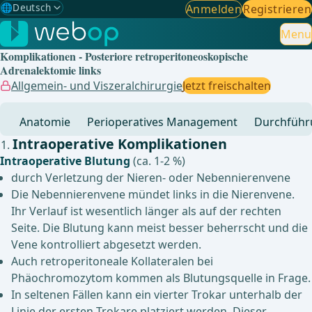
🌐
Deutsch
Anmelden
Registrieren
Gewählte Sprache: Deutsch
🇩🇪
Deutsch
Menu
✓
Komplikationen - Posteriore retroperitoneoskopische
🇬🇧
English
Adrenalektomie links
Allgemein- und Viszeralchirurgie
Jetzt freischalten
🇪🇸
Spanisch
Anatomie
Perioperatives Management
Durchführ
🇧🇷
Brasilianisch
Intraoperative Komplikationen
Intraoperative Blutung
(ca. 1-2 %)
durch Verletzung der Nieren- oder Nebennierenvene
Die Nebennierenvene mündet links in die Nierenvene.
Ihr Verlauf ist wesentlich länger als auf der rechten
Seite. Die Blutung kann meist besser beherrscht und die
Vene kontrolliert abgesetzt werden.
Auch retroperitoneale Kollateralen bei
Phäochromozytom kommen als Blutungsquelle in Frage.
In seltenen Fällen kann ein vierter Trokar unterhalb der
Linie der ersten Trokare platziert werden. Dieser