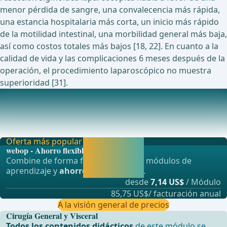
menor pérdida de sangre, una convalecencia más rápida,
una estancia hospitalaria más corta, un inicio más rápido
de la motilidad intestinal, una morbilidad general más baja,
así como costos totales más bajos [18, 22]. En cuanto a la
calidad de vida y las complicaciones 6 meses después de la
operación, el procedimiento laparoscópico no muestra
superioridad [31].
Estudios actuales sobre este tema
Investigación del manejo médico para prevenir episodios
de diverticulitis (IMPEDE) EnsayoEnsayo de
Oferta más popular
Activar ahora y
webop - Ahorro flexible
seguir
Combine de forma flexible nuestros módulos de
aprendiendo
aprendizaje y
ahorre hasta un 50%
.
directamente.
desde
7,14 US$
/ Módulo
85,75 US$/ facturación anual
A la visión general de precios
Cirugía General y Visceral
Todos los contenidos didácticos
de este módulo se