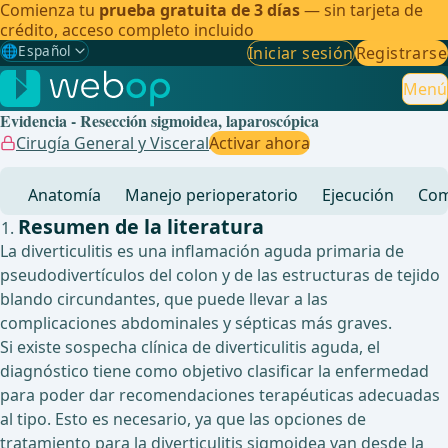
Comienza tu
prueba gratuita de 3 días
— sin tarjeta de
crédito, acceso completo incluido
🌐
Español
Iniciar sesión
Registrarse
Gewählte Sprache: Español
🇩🇪
Alemán
Menú
Evidencia - Resección sigmoidea, laparoscópica
🇬🇧
Inglés
Cirugía General y Visceral
Activar ahora
🇪🇸
Español
✓
Anatomía
Manejo perioperatorio
Ejecución
Com
🇧🇷
Brasileño
Resumen de la literatura
La diverticulitis es una inflamación aguda primaria de
pseudodivertículos del colon y de las estructuras de tejido
blando circundantes, que puede llevar a las
complicaciones abdominales y sépticas más graves.
Si existe sospecha clínica de diverticulitis aguda, el
diagnóstico tiene como objetivo clasificar la enfermedad
para poder dar recomendaciones terapéuticas adecuadas
al tipo. Esto es necesario, ya que las opciones de
tratamiento para la diverticulitis sigmoidea van desde la