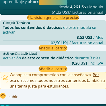
aprendizaje y
ahorre hasta un 50%
.
directamente.
desde
4,26 US$
/ Módulo
51,22 US$/ facturación anual
A la visión general de precios
Cirugía Torácica
Todos los contenidos didácticos
de este módulo se
activan.
8,53 US$
/ Mes
102,50 US$ / facturación anual
Añadir al carrito
Activación individual
Activación
de este contenido didáctico
durante 3 días.
9,20 US$
incl. IVA
Añadir al carrito
Webop está comprometido con la enseñanza.
Por
eso ofrecemos todos nuestros contenidos también a
una tarifa justa para estudiantes.
subir