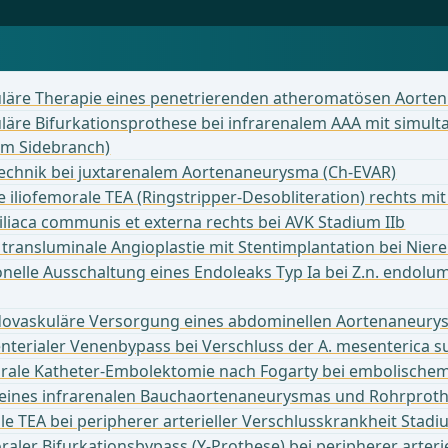
läre Therapie eines penetrierenden atheromatösen Aorten
äre Bifurkationsprothese bei infrarenalem AAA mit simult
lem Sidebranch)
echnik bei juxtarenalem Aortenaneurysma (Ch-EVAR)
 iliofemorale TEA (Ringstripper-Desobliteration) rechts mi
 iliaca communis et externa rechts bei AVK Stadium IIb
transluminale Angioplastie mit Stentimplantation bei Nier
onelle Ausschaltung eines Endoleaks Typ Ia bei Z.n. endolu
dovaskuläre Versorgung eines abdominellen Aortenaneurys
nterialer Venenbypass bei Verschluss der A. mesenterica s
ale Katheter-Embolektomie nach Fogarty bei embolischem Ve
 eines infrarenalen Bauchaortenaneurysmas und Rohrproth
ale TEA bei peripherer arterieller Verschlusskrankheit Stadi
aler Bifurkationsbypass (Y-Prothese) bei peripherer arterie