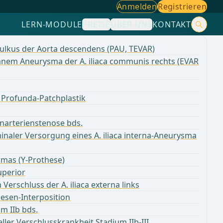
Anmelden
Registrieren
LERN-MODULE
PREISE
ÜBER UNS
KONTAKT
ulkus der Aorta descendens (PAU, TEVAR)
anem Aneurysma der A. iliaca communis rechts (EVAR
t Profunda-Patchplastik
enarterienstenose bds.
minaler Versorgung eines A. iliaca interna-Aneurysma
mas (Y-Prothese)
uperior
rschluss der A. iliaca externa links
esen-Interposition
um IIb bds.
ller Verschlusskrankheit Stadium IIb-III