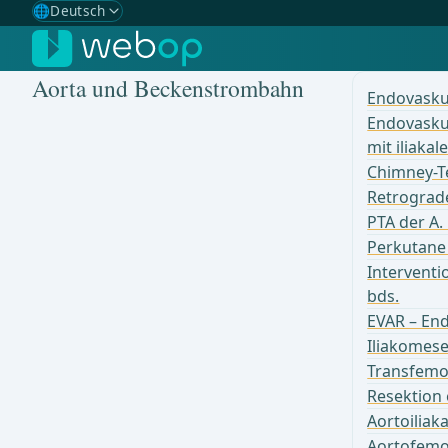
🌐
Deutsch
Gewählte Sprache: Deutsch
🇩🇪
Deutsch
✓
Aorta und Beckenstrombahn
🇬🇧
English
Endovasku
Endovaskul
🇪🇸
Spanisch
mit iliaka
Chimney-T
🇧🇷
Brasilianisch
Retrograde
PTA der A.
Perkutane 
Interventi
bds.
EVAR – En
Iliakomese
Transfemor
Resektion
Aortoiliak
Aortofemor