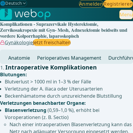
🌐
Deutsch
Anmelden
Registrieren
Gewählte Sprache: Deutsch
🇩🇪
Deutsch
Menu
✓
Komplikationen - Suprazervikale Hysterektomie,
🇬🇧
English
Zervikosakropexie mit Gyn- Mesh, Adnexektomie beidseits und
vordere Kolporrhaphie, laparoskopisch
🇪🇸
Spanisch
Gynäkologie
Jetzt freischalten
🇧🇷
Brasilianisch
Anatomie
Perioperatives Management
Durchführ
Intraoperative Komplikationen
Blutungen:
Blutverlust > 1000 ml in 1–3 % der Fälle
Verletzung der A. iliaca oder Uterusarterien
Beckenhämatome durch unzureichende Blutstillung
Verletzungen benachbarter Organe:
Blasenverletzung
(0,59–1,0 %), erhöht bei
Voroperationen (z. B. Sectio)
Nach einer intraoperativen Blasenverletzung kann das
Netz nach adäquater Versorgung eingesetzt werden.