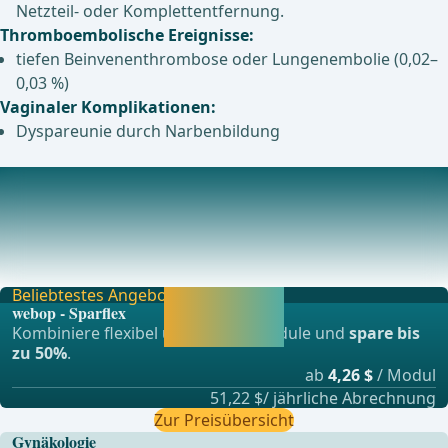
Netzteil- oder Komplettentfernung.
Thromboembolische Ereignisse:
tiefen Beinvenenthrombose oder Lungenembolie (0,02–
0,03 %)
Vaginaler Komplikationen:
Dyspareunie durch Narbenbildung
Langzeitfolgen
Raten für Netzerosionen variieren je nach
Methode:Vorderes Kompartiment: 1,2-3,2 %Vaginale
Netzimpl
Beliebtestes Angebot
Jetzt freischalten
webop - Sparflex
und direkt weiter
Kombiniere flexibel unsere Lernmodule und
spare bis
lernen.
zu 50%
.
ab
4,26 $
/ Modul
51,22 $/ jährliche Abrechnung
Zur Preisübersicht
Gynäkologie