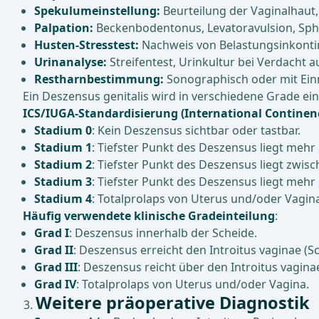
Spekulumeinstellung:
Beurteilung der Vaginalhaut
Palpation:
Beckenbodentonus, Levatoravulsion, Sph
Husten-Stresstest:
Nachweis von Belastungsinkonti
Urinanalyse:
Streifentest, Urinkultur bei Verdacht a
Restharnbestimmung:
Sonographisch oder mit Ein
Ein Deszensus genitalis wird in verschiedene Grade ein
ICS/IUGA-Standardisierung (International Continenc
Stadium 0
: Kein Deszensus sichtbar oder tastbar.
Stadium 1
: Tiefster Punkt des Deszensus liegt meh
Stadium 2
: Tiefster Punkt des Deszensus liegt zwi
Stadium 3
: Tiefster Punkt des Deszensus liegt mehr
Stadium 4
: Totalprolaps von Uterus und/oder Vagin
Häufig verwendete klinische Gradeinteilung
:
Grad I
: Deszensus innerhalb der Scheide.
Grad II
: Deszensus erreicht den Introitus vaginae (
Grad III
: Deszensus reicht über den Introitus vagina
Grad IV
: Totalprolaps von Uterus und/oder Vagina.
Weitere präoperative Diagnostik