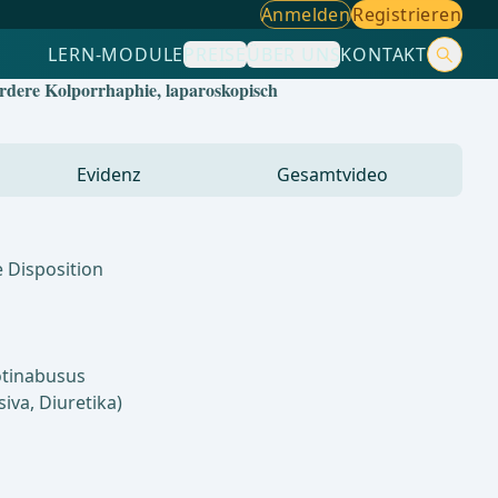
Anmelden
Registrieren
LERN-MODULE
PREISE
ÜBER UNS
KONTAKT
rdere Kolporrhaphie, laparoskopisch
Evidenz
Gesamtvideo
 Disposition
otinabusus
va, Diuretika)