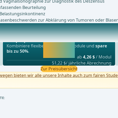
und Vaginalsonographie zur Diagnostik des Deszensus
fassenden Beurteilung
Belastungsinkontinenz
Blasenbeschwerden zur Abklärung von Tumoren oder Blase
Beliebtestes Angebot
ome des Deszensus genitalisBehandlungsoptionen:Kon
webop - Sparflex
Jetzt freischalten
Kombiniere flexibel unsere Lernmodule und
spare
und direkt weiter
bis zu 50%
.
lernen.
ab
4,26 $
/ Modul
51,22 $/ jährliche Abrechnung
Zur Preisübersicht
egen bieten wir alle unsere Inhalte auch zum fairen Stude
TE: