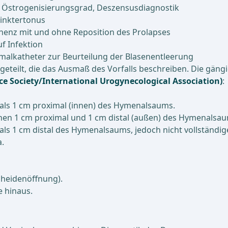
, Östrogenisierungsgrad, Deszensusdiagnostik
inktertonus
nenz mit und ohne Reposition des Prolapses
uf Infektion
malkatheter zur Beurteilung der Blasenentleerung
geteilt, die das Ausmaß des Vorfalls beschreiben. Die gängi
e Society/International Urogynecological Association)
:
r als 1 cm proximal (innen) des Hymenalsaums.
schen 1 cm proximal und 1 cm distal (außen) des Hymenalsa
 als 1 cm distal des Hymenalsaums, jedoch nicht vollständig
a.
Scheidenöffnung).
e hinaus.