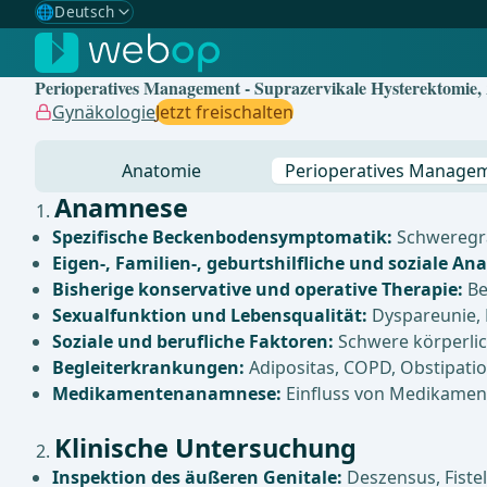
🌐
Deutsch
Gewählte Sprache: Deutsch
🇩🇪
Deutsch
✓
Perioperatives Management - Suprazervikale Hysterektomie,
🇬🇧
English
Gynäkologie
Jetzt freischalten
🇪🇸
Spanisch
Anatomie
Perioperatives Manage
🇧🇷
Brasilianisch
Anamnese
Spezifische Beckenbodensymptomatik:
Schweregra
Eigen-, Familien-, geburtshilfliche und soziale A
Bisherige konservative und operative Therapie:
Be
Sexualfunktion und Lebensqualität:
Dyspareunie, 
Soziale und berufliche Faktoren:
Schwere körperlich
Begleiterkrankungen:
Adipositas, COPD, Obstipati
Medikamentenanamnese:
Einfluss von Medikament
Klinische Untersuchung
Inspektion des äußeren Genitale:
Deszensus, Fiste