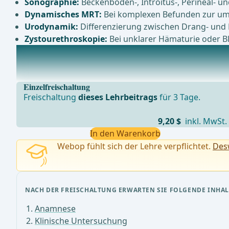
Sonographie:
Beckenboden-, Introitus-, Perineal- 
Dynamisches MRT:
Bei komplexen Befunden zur um
Urodynamik:
Differenzierung zwischen Drang- und 
Zystourethroskopie:
Bei unklarer Hämaturie oder 
Präoperative Aufklärung
Erkrankungsbild: Erklärung der Ursachen und Sympt
Einzelfreischaltung
Freischaltung
dieses Lehrbeitrags
für 3 Tage.
9,20 $
inkl. MwSt.
In den Warenkorb
Webop fühlt sich der Lehre verpflichtet.
Desw
NACH DER FREISCHALTUNG ERWARTEN SIE FOLGENDE INHAL
Anamnese
Klinische Untersuchung