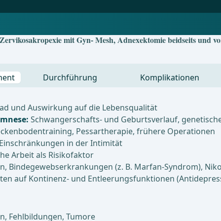
 Zervikosakropexie mit Gyn- Mesh, Adnexektomie beidseits und vo
ment
Durchführung
Komplikationen
d und Auswirkung auf die Lebensqualität
namnese:
Schwangerschafts- und Geburtsverlauf, genetische
ckenbodentraining, Pessartherapie, frühere Operationen
Einschränkungen in der Intimität
e Arbeit als Risikofaktor
on, Bindegewebserkrankungen (z. B. Marfan-Syndrom), Nik
en auf Kontinenz- und Entleerungsfunktionen (Antidepressi
ln, Fehlbildungen, Tumore