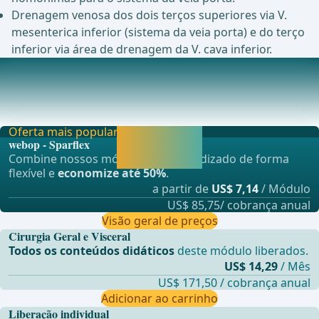
Drenagem venosa dos dois terços superiores via V.
mesenterica inferior (sistema da veia porta) e do terço
inferior via área de drenagem da V. cava inferior.
Drenagem linfática
Para todos os segmentos retais ao longo do curso da
art&#xE9;ria retal superior e da art&#xE9;ria m
Oferta mais popular
Liberar agora e
webop - Sparflex
continuar
Combine nossos módulos de aprendizado de forma
aprendendo.
flexível e
economize até 50%
.
a partir de
US$ 7,14
/ Módulo
US$ 85,75/ cobrança anual
Visão geral de preços
Cirurgia Geral e Visceral
Todos os conteúdos didáticos
deste módulo liberados.
US$ 14,29
/ Mês
US$ 171,50 / cobrança anual
Adicionar ao carrinho
Liberação individual