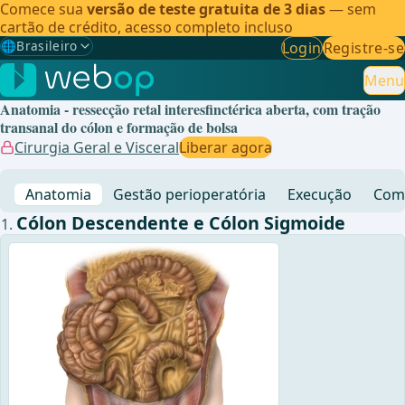
Comece sua
versão de teste gratuita de 3 dias
— sem
cartão de crédito, acesso completo incluso
🌐
Brasileiro
Login
Registre-se
Gewählte Sprache: Brasileiro
🇩🇪
Alemão
Menu
Anatomia - ressecção retal interesfinctérica aberta, com tração
🇬🇧
Inglês
transanal do cólon e formação de bolsa
Cirurgia Geral e Visceral
Liberar agora
🇪🇸
Espanhol
Anatomia
Gestão perioperatória
Execução
Comp
🇧🇷
Brasileiro
✓
Cólon Descendente e Cólon Sigmoide