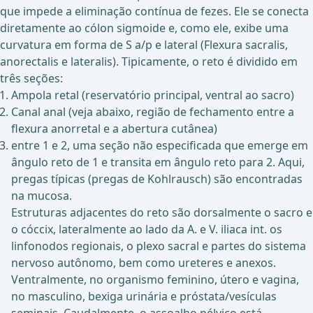
que impede a eliminação contínua de fezes. Ele se conecta
diretamente ao cólon sigmoide e, como ele, exibe uma
curvatura em forma de S a/p e lateral (Flexura sacralis,
anorectalis e lateralis). Tipicamente, o reto é dividido em
três seções:
Ampola retal (reservatório principal, ventral ao sacro)
Canal anal (veja abaixo, região de fechamento entre a
flexura anorretal e a abertura cutânea)
entre 1 e 2, uma seção não especificada que emerge em
ângulo reto de 1 e transita em ângulo reto para 2. Aqui,
pregas típicas (pregas de Kohlrausch) são encontradas
na mucosa.
Estruturas adjacentes do reto são dorsalmente o sacro e
o cóccix, lateralmente ao lado da A. e V. iliaca int. os
linfonodos regionais, o plexo sacral e partes do sistema
nervoso autônomo, bem como ureteres e anexos.
Ventralmente, no organismo feminino, útero e vagina,
no masculino, bexiga urinária e próstata/vesículas