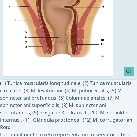
(1) Tunica muscularis longitudinale, (2) Tunica muscularis
circulare , (3) M. levator ani, (4) M. puborectalis, (5) M.
sphincter ani profundus, (6) Columnae anales, (7) M.
sphincter ani superficialis, (8) M. sphincter ani
subcutaneus, (9) Prega de Kohlrausch, (10) M. sphinkter
internus , (11) Glândula proctodeal, (12) M. corrugator ani
Reto
Funcionalmente, o reto representa um reservatório fecal