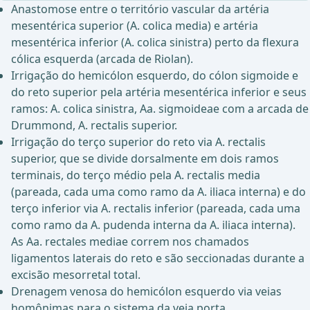
Anastomose entre o território vascular da artéria
mesentérica superior (A. colica media) e artéria
mesentérica inferior (A. colica sinistra) perto da flexura
cólica esquerda (arcada de Riolan).
Irrigação do hemicólon esquerdo, do cólon sigmoide e
do reto superior pela artéria mesentérica inferior e seus
ramos: A. colica sinistra, Aa. sigmoideae com a arcada de
Drummond, A. rectalis superior.
Irrigação do terço superior do reto via A. rectalis
superior, que se divide dorsalmente em dois ramos
terminais, do terço médio pela A. rectalis media
(pareada, cada uma como ramo da A. iliaca interna) e do
terço inferior via A. rectalis inferior (pareada, cada uma
como ramo da A. pudenda interna da A. iliaca interna).
As Aa. rectales mediae correm nos chamados
ligamentos laterais do reto e são seccionadas durante a
excisão mesorretal total.
Drenagem venosa do hemicólon esquerdo via veias
homônimas para o sistema da veia porta.