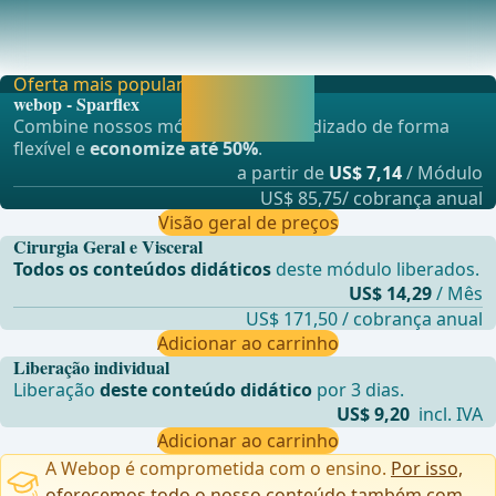
O reto &#xE9; suprido arterialmente por tr&#xEA;s vasos
principais:a&#xA0;art&#xE9;ria retal superi
Oferta mais popular
Liberar agora e
webop - Sparflex
continuar
Combine nossos módulos de aprendizado de forma
aprendendo.
flexível e
economize até 50%
.
a partir de
US$ 7,14
/ Módulo
US$ 85,75/ cobrança anual
Visão geral de preços
Cirurgia Geral e Visceral
Todos os conteúdos didáticos
deste módulo liberados.
US$ 14,29
/ Mês
US$ 171,50 / cobrança anual
Adicionar ao carrinho
Liberação individual
Liberação
deste conteúdo didático
por 3 dias.
US$ 9,20
incl. IVA
Adicionar ao carrinho
A Webop é comprometida com o ensino.
Por isso,
oferecemos todo o nosso conteúdo também com