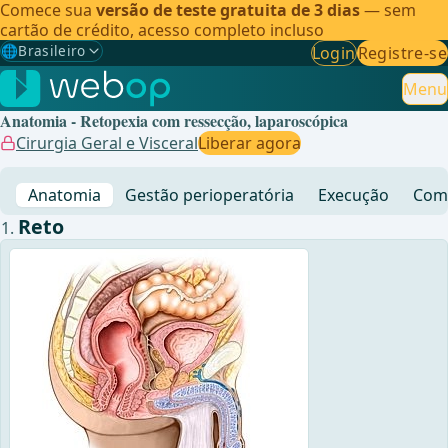
Comece sua
versão de teste gratuita de 3 dias
— sem
cartão de crédito, acesso completo incluso
🌐
Brasileiro
Login
Registre-se
Gewählte Sprache: Brasileiro
🇩🇪
Alemão
Menu
Anatomia - Retopexia com ressecção, laparoscópica
🇬🇧
Inglês
Cirurgia Geral e Visceral
Liberar agora
🇪🇸
Espanhol
Anatomia
Gestão perioperatória
Execução
Comp
🇧🇷
Brasileiro
✓
Reto