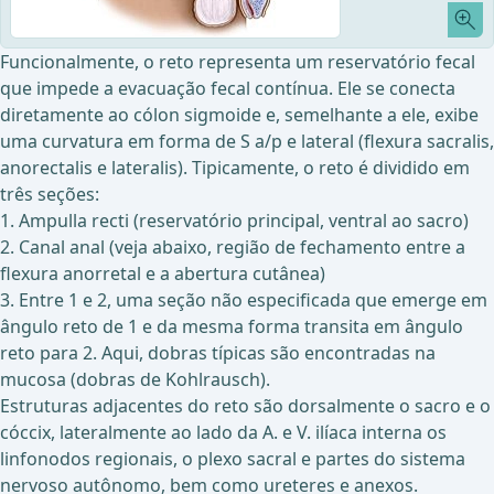
Funcionalmente, o reto representa um reservatório fecal
que impede a evacuação fecal contínua. Ele se conecta
diretamente ao cólon sigmoide e, semelhante a ele, exibe
uma curvatura em forma de S a/p e lateral (flexura sacralis,
anorectalis e lateralis). Tipicamente, o reto é dividido em
três seções:
1. Ampulla recti (reservatório principal, ventral ao sacro)
2. Canal anal (veja abaixo, região de fechamento entre a
flexura anorretal e a abertura cutânea)
3. Entre 1 e 2, uma seção não especificada que emerge em
ângulo reto de 1 e da mesma forma transita em ângulo
reto para 2. Aqui, dobras típicas são encontradas na
mucosa (dobras de Kohlrausch).
Estruturas adjacentes do reto são dorsalmente o sacro e o
cóccix, lateralmente ao lado da A. e V. ilíaca interna os
linfonodos regionais, o plexo sacral e partes do sistema
nervoso autônomo, bem como ureteres e anexos.