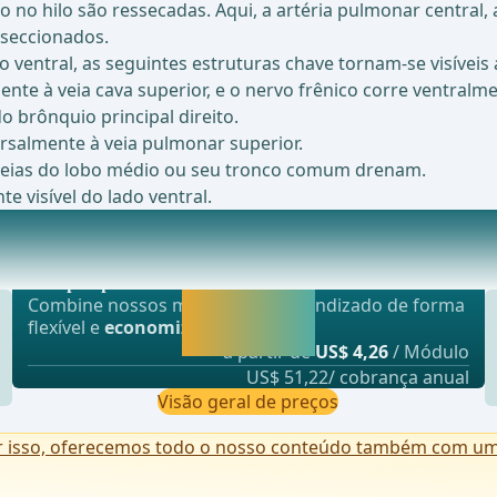
 hilo são ressecadas. Aqui, a artéria pulmonar central, a
nseccionados.
 ventral, as seguintes estruturas chave tornam-se visíveis
ente à veia cava superior, e o nervo frênico corre ventralme
o brônquio principal direito.
orsalmente à veia pulmonar superior.
s veias do lobo médio ou seu tronco comum drenam.
e visível do lado ventral.
Oferta mais popular
iopatológicas significativas que são em grande
webop - Sparflex
Liberar agora e
Combine nossos módulos de aprendizado de forma
continuar
flexível e
economize até 50%
.
aprendendo.
a partir de
US$ 4,26
/ Módulo
US$ 51,22/ cobrança anual
Visão geral de preços
r isso, oferecemos todo o nosso conteúdo também com uma 