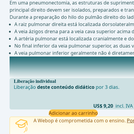
Em uma pneumonectomia, as estruturas de suprimento no
principal direito devem ser isolados, preparados e tra
Durante a preparação do hilo do pulmão direito do lado
A raiz pulmonar direita está localizada dorsolateralm
A veia ázigos drena para a veia cava superior acima d
A artéria pulmonar está localizada cranialmente e d
No final inferior da veia pulmonar superior, as dua
A veia pulmonar inferior geralmente não é diretament
Alterações fisiopatológicas após pneumonectomia
A pneumonectomia envolve uma série de alterações fis
Liberação individual
Liberação
deste conteúdo didático
por 3 dias.
US$ 9,20
incl. IVA
Adicionar ao carrinho
A Webop é comprometida com o ensino.
Po