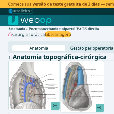
Comece sua
versão de teste gratuita de 3 dias
— sem c
🌐
Brasileiro
Gewählte Sprache: Brasileiro
🇩🇪
Alemão
Anatomia - Pneumonectomia uniportal VATS direita
🇬🇧
Inglês
Cirurgia Torácica
Liberar agora
🇪🇸
Espanhol
Anatomia
Gestão perioperatória
🇧🇷
Brasileiro
✓
Anatomia topográfica-cirúrgica