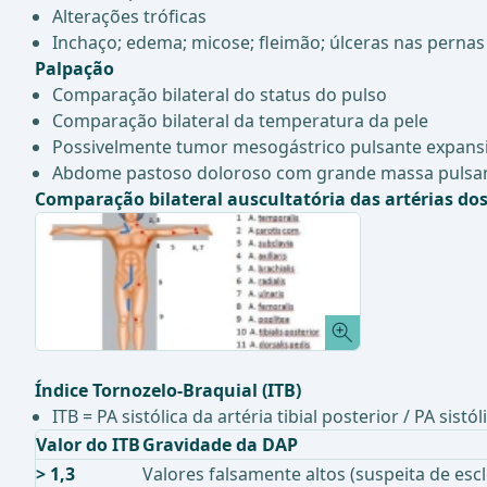
Alterações tróficas
Inchaço; edema; micose; fleimão; úlceras nas pern
Palpação
Comparação bilateral do status do pulso
Comparação bilateral da temperatura da pele
Possivelmente tumor mesogástrico pulsante expans
Abdome pastoso doloroso com grande massa pulsant
Comparação bilateral auscultatória das artérias d
Índice Tornozelo-Braquial (ITB)
ITB = PA sistólica da artéria tibial posterior / PA sistó
Valor do ITB
Gravidade da DAP
> 1,3
Valores falsamente altos (suspeita de es