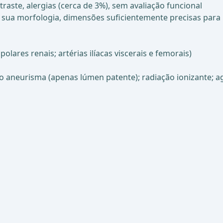
aste, alergias (cerca de 3%), sem avaliação funcional
 sua morfologia, dimensões suficientemente precisas para
olares renais; artérias ilíacas viscerais e femorais)
o aneurisma (apenas lúmen patente); radiação ionizante; ag