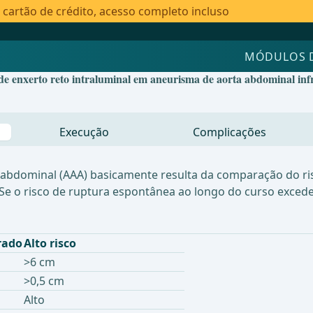
artão de crédito, acesso completo incluso
MÓDULOS 
e enxerto reto intraluminal em aneurisma de aorta abdominal infr
Execução
Complicações
 abdominal (AAA) basicamente resulta da comparação do ris
e o risco de ruptura espontânea ao longo do curso exceder o
rado
Alto risco
>6 cm
>0,5 cm
Alto