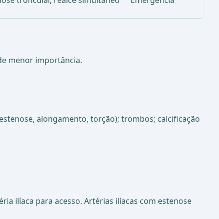
anose troncular, realce simultâneo
Emergência
de menor importância.
stenose, alongamento, torção); trombos; calcificação
a ilíaca para acesso. Artérias ilíacas com estenose