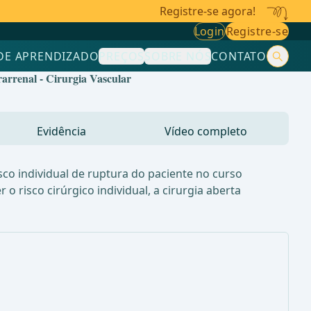
Registre-se agora!
Login
Registre-se
DE APRENDIZADO
PREÇOS
SOBRE NÓS
CONTATO
arrenal - Cirurgia Vascular
Evidência
Vídeo completo
co individual de ruptura do paciente no curso
 risco cirúrgico individual, a cirurgia aberta