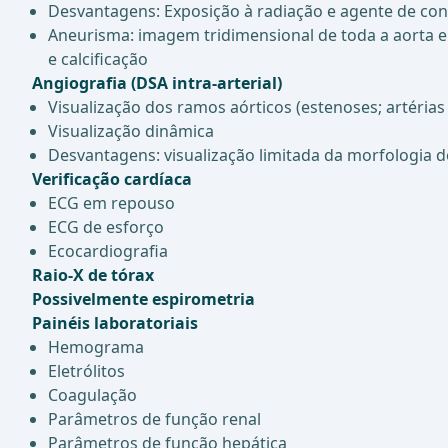
Desvantagens: Exposição à radiação e agente de contr
Aneurisma: imagem tridimensional de toda a aorta e
e calcificação
Angiografia (DSA intra-arterial)
Visualização dos ramos aórticos (estenoses; artérias p
Visualização dinâmica
Desvantagens: visualização limitada da morfologia d
Verificação cardíaca
ECG em repouso
ECG de esforço
Ecocardiografia
Raio-X de tórax
Possivelmente espirometria
Painéis laboratoriais
Hemograma
Eletrólitos
Coagulação
Parâmetros de função renal
Parâmetros de função hepática