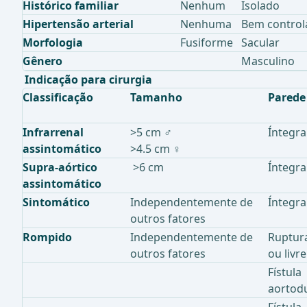
Histórico familiar
Nenhum
Isolado
Hipertensão arterial
Nenhuma
Bem control
Morfologia
Fusiforme
Sacular
Gênero
Masculino
Indicação para cirurgia
Classificação
Tamanho
Parede
Infrarrenal
>5 cm ♂
Íntegra
assintomático
>4.5 cm ♀
Supra-aórtico
>6 cm
Íntegra
assintomático
Sintomático
Independentemente de
Íntegra
outros fatores
Rompido
Independentemente de
Ruptur
outros fatores
ou livre
Fístula
aortod