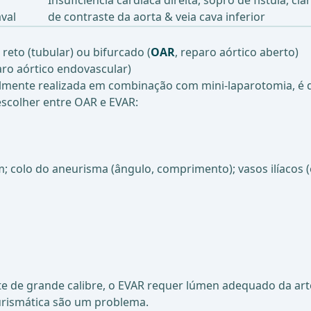
Insuficiência cardíaca direita, sopro de fístula, ci
val
de contraste da aorta & veia cava inferior
reto (tubular) ou bifurcado (
OAR
, reparo aórtico aberto)
aro aórtico endovascular)
almente realizada em combinação com mini-laparotomia, é 
scolher entre OAR e EVAR:
colo do aneurisma (ângulo, comprimento); vasos ilíacos (e
de grande calibre, o EVAR requer lúmen adequado da artéri
eurismática são um problema.