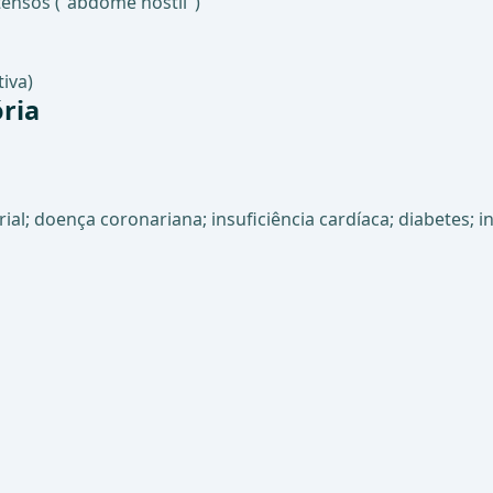
tensos ("abdome hostil")
iva)
ria
rial; doença coronariana; insuficiência cardíaca; diabetes; 