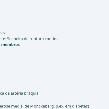
as
ivo
e: Suspeita de ruptura contida
os membros
lica da artéria braquial
clerose medial de Mönckeberg, p.ex. em diabetes)