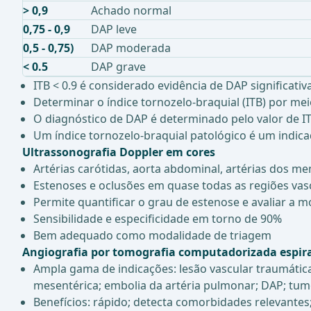
> 0,9
Achado normal
0,75 - 0,9
DAP leve
0,5 - 0,75)
DAP moderada
< 0.5
DAP grave
ITB < 0.9 é considerado evidência de DAP significativa
Determinar o índice tornozelo-braquial (ITB) por m
O diagnóstico de DAP é determinado pelo valor de IT
Um índice tornozelo-braquial patológico é um indic
Ultrassonografia Doppler em cores
Artérias carótidas, aorta abdominal, artérias dos m
Estenoses e oclusões em quase todas as regiões vasc
Permite quantificar o grau de estenose e avaliar a m
Sensibilidade e especificidade em torno de 90%
Bem adequado como modalidade de triagem
Angiografia por tomografia computadorizada espira
Ampla gama de indicações: lesão vascular traumática
mesentérica; embolia da artéria pulmonar; DAP; tum
Benefícios: rápido; detecta comorbidades relevantes; 