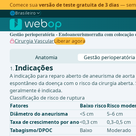
Comece sua
versão de teste gratuita de 3 dias
— sem c
🌐
Brasileiro
Gewählte Sprache: Brasileiro
🇩🇪
Alemão
Gestão perioperatória - Endoaneurismorrafia com colocação d
🇬🇧
Inglês
Cirurgia Vascular
Liberar agora
🇪🇸
Espanhol
Anatomia
Gestão perioperatória
🇧🇷
Brasileiro
✓
Indicações
A indicação para reparo aberto de aneurisma de aorta
espontâneo da doença com o risco da cirurgia aberta. S
geralmente é indicada.
Classificação de risco de ruptura
Fatores
Baixo risco
Risco mode
Diâmetro do aneurisma
<5 cm
5–6 cm
Taxa de crescimento por ano
<0,3 cm
0,3–0,5 cm
Tabagismo/DPOC
Baixo
Moderado