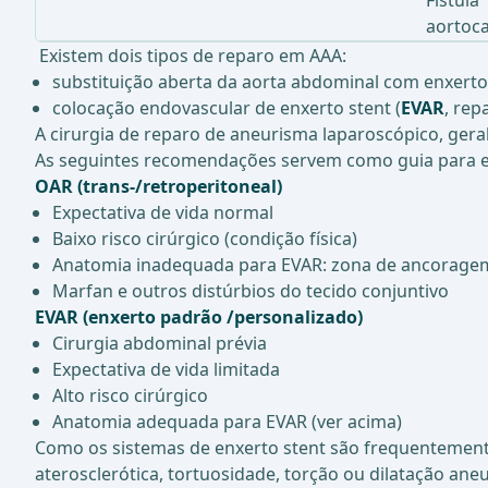
Fístula
aortoca
Existem dois tipos de reparo em AAA:
substituição aberta da aorta abdominal com enxerto 
colocação endovascular de enxerto stent (
EVAR
, rep
A cirurgia de reparo de aneurisma laparoscópico, ger
As seguintes recomendações servem como guia para e
OAR (trans-/retroperitoneal)
Expectativa de vida normal
Baixo risco cirúrgico (condição física)
Anatomia inadequada para EVAR: zona de ancoragem; 
Marfan e outros distúrbios do tecido conjuntivo
EVAR (enxerto padrão /personalizado)
Cirurgia abdominal prévia
Expectativa de vida limitada
Alto risco cirúrgico
Anatomia adequada para EVAR (ver acima)
Como os sistemas de enxerto stent são frequentemente 
aterosclerótica, tortuosidade, torção ou dilatação an