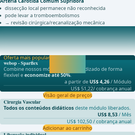
Artéria Carótida Comum Supridora
dissecção local permanece não reconhecida
pode levar a tromboembolismos
→ revisão cirúrgica/recanalização mecânica
Complicações Pós-Operatórias
Hematomas/Sangramento Secundáriode acordo com o
estudo NASCET em 7,1% de todas as endarterectomias
Oferta mais popular
Liberar agora e
webop - Sparflex
continuar
Combine nossos módulos de aprendizado de forma
aprendendo.
flexível e
economize até 50%
.
a partir de
US$ 4,26
/ Módulo
US$ 51,22/ cobrança anual
Visão geral de preços
Cirurgia Vascular
Todos os conteúdos didáticos
deste módulo liberados.
US$ 8,53
/ Mês
US$ 102,50 / cobrança anual
Adicionar ao carrinho
Liberação individual