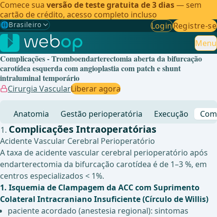
Comece sua
versão de teste gratuita de 3 dias
— sem
cartão de crédito, acesso completo incluso
🌐
Brasileiro
Login
Registre-se
Gewählte Sprache: Brasileiro
🇩🇪
Alemão
Menu
Complicações - Tromboendarterectomia aberta da bifurcação
🇬🇧
Inglês
carotídea esquerda com angioplastia com patch e shunt
intraluminal temporário
🇪🇸
Espanhol
Cirurgia Vascular
Liberar agora
🇧🇷
Brasileiro
✓
Anatomia
Gestão perioperatória
Execução
Comp
Complicações Intraoperatórias
Acidente Vascular Cerebral Perioperatório
A taxa de acidente vascular cerebral perioperatório após
endarterectomia da bifurcação carotídea é de 1–3 %, em
centros especializados < 1%.
1. Isquemia de Clampagem da ACC com Suprimento
Colateral Intracraniano Insuficiente (Círculo de Willis)
paciente acordado (anestesia regional): sintomas