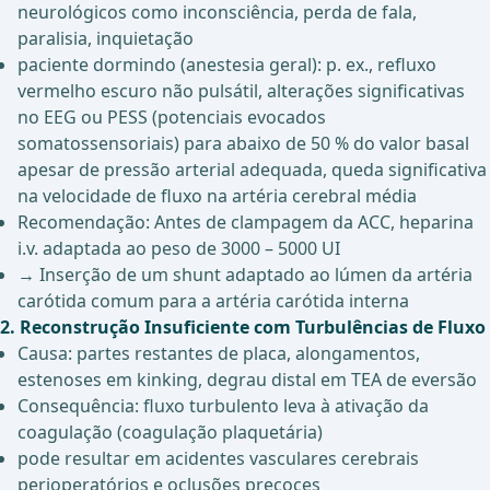
neurológicos como inconsciência, perda de fala,
paralisia, inquietação
paciente dormindo (anestesia geral): p. ex., refluxo
vermelho escuro não pulsátil, alterações significativas
no EEG ou PESS (potenciais evocados
somatossensoriais) para abaixo de 50 % do valor basal
apesar de pressão arterial adequada, queda significativa
na velocidade de fluxo na artéria cerebral média
Recomendação: Antes de clampagem da ACC, heparina
i.v. adaptada ao peso de 3000 – 5000 UI
→ Inserção de um shunt adaptado ao lúmen da artéria
carótida comum para a artéria carótida interna
2. Reconstrução Insuficiente com Turbulências de Fluxo
Causa: partes restantes de placa, alongamentos,
estenoses em kinking, degrau distal em TEA de eversão
Consequência: fluxo turbulento leva à ativação da
coagulação (coagulação plaquetária)
pode resultar em acidentes vasculares cerebrais
perioperatórios e oclusões precoces