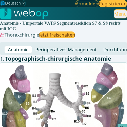
🌐
Deutsch
Anmelden
Registrieren
Gewählte Sprache: Deutsch
🇩🇪
Deutsch
Menu
✓
Anatomie - Uniportale VATS Segmentresektion S7 & S8 rechts
🇬🇧
English
mit ICG
Thoraxchirurgie
Jetzt freischalten
🇪🇸
Spanisch
Anatomie
Perioperatives Management
Durchführ
🇧🇷
Brasilianisch
Topographisch-chirurgische Anatomie