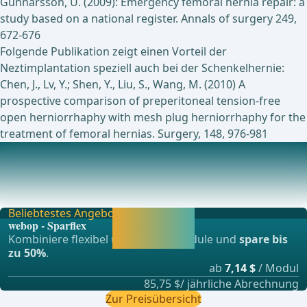
Gunnarsson, U. (2009): Emergency femoral hernia repair: a
study based on a national register. Annals of surgery 249,
672-676
Folgende Publikation zeigt einen Vorteil der
Neztimplantation speziell auch bei der Schenkelhernie:
Chen, J., Lv, Y.; Shen, Y., Liu, S., Wang, M. (2010) A
prospective comparison of preperitoneal tension-free
open herniorrhaphy with mesh plug herniorrhaphy for the
treatment of femoral hernias. Surgery, 148, 976-981
Aktuell laufende Studien zu diesem Thema
Zur Zeit gibt es keine laufenden Studien speziell zur
Behandlung der Schenkelhernie. Zu Studien imp
Beliebtestes Angebot
Jetzt freischalten
webop - Sparflex
und direkt weiter
Kombiniere flexibel unsere Lernmodule und
spare bis
lernen.
zu 50%
.
ab
7,14 $
/ Modul
85,75 $/ jährliche Abrechnung
Zur Preisübersicht