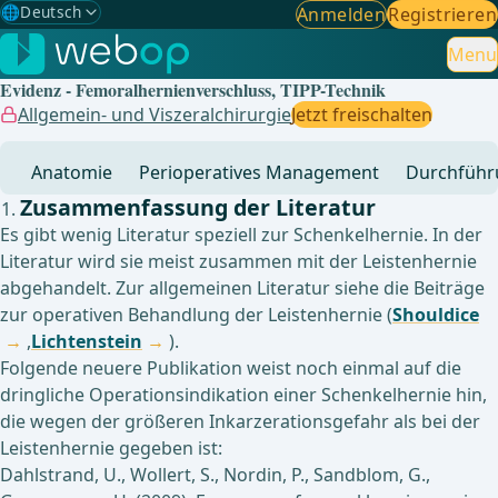
🌐
Deutsch
Anmelden
Registrieren
Gewählte Sprache: Deutsch
🇩🇪
Deutsch
Menu
✓
Evidenz - Femoralhernienverschluss, TIPP-Technik
🇬🇧
English
Allgemein- und Viszeralchirurgie
Jetzt freischalten
🇪🇸
Spanisch
Anatomie
Perioperatives Management
Durchführ
🇧🇷
Brasilianisch
Zusammenfassung der Literatur
Es gibt wenig Literatur speziell zur Schenkelhernie. In der
Literatur wird sie meist zusammen mit der Leistenhernie
abgehandelt. Zur allgemeinen Literatur siehe die Beiträge
zur operativen Behandlung der Leistenhernie (
Shouldice
,
Lichtenstein
).
Folgende neuere Publikation weist noch einmal auf die
dringliche Operationsindikation einer Schenkelhernie hin,
die wegen der größeren Inkarzerationsgefahr als bei der
Leistenhernie gegeben ist:
Dahlstrand, U., Wollert, S., Nordin, P., Sandblom, G.,