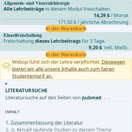
Allgemein- und Viszeralchirurgie
Alle Lehrbeiträge
in diesem Modul freischalten.
14,29 $
/ Monat
171,50 $ / jährliche Abrechnung
In den Warenkorb
Einzelfreischaltung
Freischaltung
dieses Lehrbeitrags
für 3 Tage.
9,20 $
inkl. MwSt.
In den Warenkorb
Webop fühlt sich der Lehre verpflichtet.
Deswegen
bieten wir alle unsere Inhalte auch zum fairen
Studententarif an.
LITERATURSUCHE
Literatursuche auf den Seiten von
pubmed
.
INHALT
Zusammenfassung der Literatur
Aktuell laufende Studien zu diesem Thema