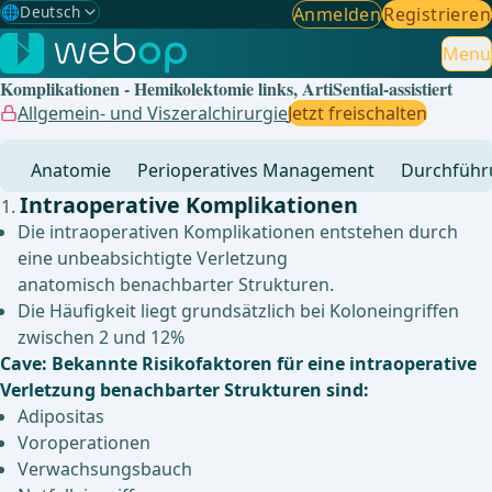
🌐
Deutsch
Anmelden
Registrieren
Gewählte Sprache: Deutsch
🇩🇪
Deutsch
Menu
✓
Komplikationen - Hemikolektomie links, ArtiSential-assistiert
🇬🇧
English
Allgemein- und Viszeralchirurgie
Jetzt freischalten
🇪🇸
Spanisch
Anatomie
Perioperatives Management
Durchführ
🇧🇷
Brasilianisch
Intraoperative Komplikationen
Die intraoperativen Komplikationen entstehen durch
eine unbeabsichtigte Verletzung
anatomisch benachbarter Strukturen.
Die Häufigkeit liegt grundsätzlich bei Koloneingriffen
zwischen 2 und 12%
Cave: Bekannte Risikofaktoren für eine intraoperative
Verletzung benachbarter Strukturen sind:
Adipositas
Voroperationen
Verwachsungsbauch