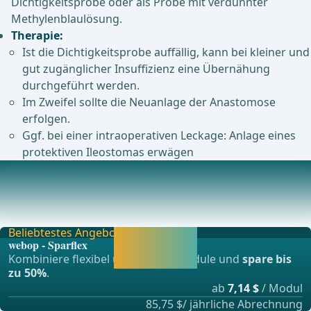
Dichtigkeitsprobe oder als Probe mit verdünnter
Methylenblaulösung.
Therapie:
Ist die Dichtigkeitsprobe auffällig, kann bei kleiner und
gut zugänglicher Insuffizienz eine Übernähung
durchgeführt werden.
Im Zweifel sollte die Neuanlage der Anastomose
erfolgen.
Ggf. bei einer intraoperativen Leckage: Anlage eines
protektiven Ileostomas erwägen
Postoperative Komplikationen
Bemerkung: Prävention von postoperativen
Komplikationen: · Das ERAS-Konzept und die Fast-Track
Beliebtestes Angebot
Jetzt freischalten
webop - Sparflex
und direkt weiter
Kombiniere flexibel unsere Lernmodule und
spare bis
lernen.
zu 50%
.
ab
7,14 $
/ Modul
85,75 $/ jährliche Abrechnung