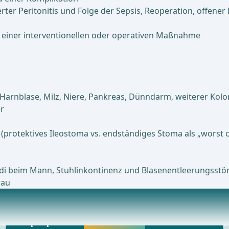
erter Peritonitis und Folge der Sepsis, Reoperation, offen
 einer interventionellen oder operativen Maßnahme
r Harnblase, Milz, Niere, Pankreas, Dünndarm, weiterer Kol
r
protektives Ileostoma vs. endständiges Stoma als „worst c
ndi beim Mann, Stuhlinkontinenz und Blasenentleerungsstö
rau
Beliebtestes Angebot
erztherapieGgf. TAP-Block (Transversus abdominis
webop - Sparflex