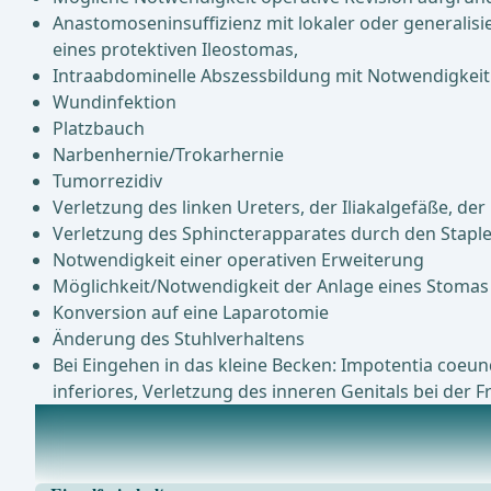
Anastomoseninsuffizienz mit lokaler oder generalisi
eines protektiven Ileostomas,
Intraabdominelle Abszessbildung mit Notwendigkeit
Wundinfektion
Platzbauch
Narbenhernie/Trokarhernie
Tumorrezidiv
Verletzung des linken Ureters, der Iliakalgefäße, de
Verletzung des Sphincterapparates durch den Staple
Notwendigkeit einer operativen Erweiterung
Möglichkeit/Notwendigkeit der Anlage eines Stomas (
Konversion auf eine Laparotomie
Änderung des Stuhlverhaltens
Bei Eingehen in das kleine Becken: Impotentia coeu
inferiores, Verletzung des inneren Genitals bei der F
Anästhesie
IntubationsnarkoseAnlage PDK für postoperative Schm