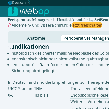
🌐
Deutsch
Gewählte Sprache: Deutsch
🇩🇪
Deutsch
✓
Perioperatives Management - Hemikolektomie links, ArtiSentia
🇬🇧
English
Allgemein- und Viszeralchirurgie
Jetzt freischalten
🇪🇸
Spanisch
Anatomie
Perioperatives Manage
🇧🇷
Brasilianisch
Indikationen
histologisch gesicherter maligne Neoplasie des Col
endoskopisch nicht oder nicht vollständig abtragba
jede tumoröse Raumforderung im Colon descendens m
Sicherung nicht gelingt
In Deutschland sind die Empfehlungen zur Therapie des
UICC-Stadium
TNM
Therapieempfehlun
0–I
Tis bis T1
Endoskopische Rese
Weiteres Vorgehen a
Low-Risk Situation (