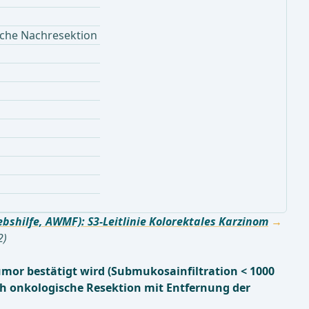
sche Nachresektion
shilfe, AWMF): S3-Leitlinie Kolorektales Karzinom
2)
umor bestätigt wird (Submukosainfiltration < 1000
ch onkologische Resektion mit Entfernung der