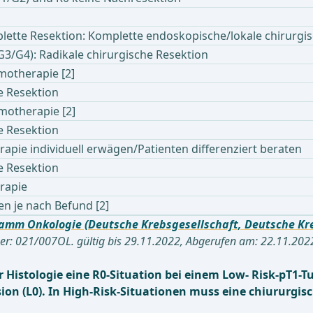
lette Resektion: Komplette endoskopische/lokale chirurgi
(G3/G4): Radikale chirurgische Resektion
motherapie [2]
e Resektion
motherapie [2]
e Resektion
pie individuell erwägen/Patienten differenziert beraten
e Resektion
rapie
en je nach Befund [2]
ramm Onkologie (Deutsche Krebsgesellschaft, Deutsche Kreb
r: 021/007OL. gültig bis 29.11.2022, Abgerufen am: 22.11.202
 Histologie eine R0-Situation bei einem Low- Risk-pT1-T
on (L0). In High-Risk-Situationen muss eine chiururgis