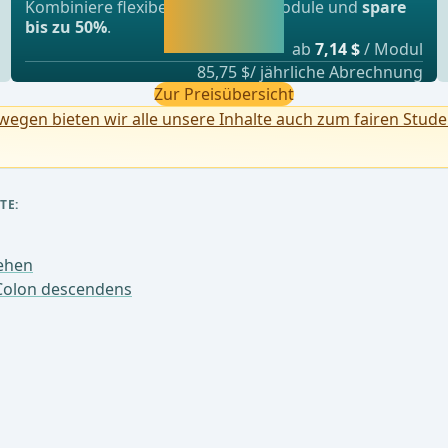
Jetzt freischalten
Kombiniere flexibel unsere Lernmodule und
spare
und direkt weiter
bis zu 50%
.
lernen.
ab
7,14 $
/ Modul
85,75 $/ jährliche Abrechnung
Zur Preisübersicht
egen bieten wir alle unsere Inhalte auch zum fairen Stude
TE:
gehen
Colon descendens