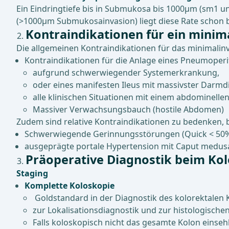
Ein Eindringtiefe bis in Submukosa bis 1000μm (sm1 u
(>1000μm Submukosainvasion) liegt diese Rate schon be
Kontraindikationen für ein minim
Die allgemeinen Kontraindikationen für das minimalin
Kontraindikationen für die Anlage eines Pneumoper
aufgrund schwerwiegender Systemerkrankung,
oder eines manifesten Ileus mit massivster Darmd
alle klinischen Situationen mit einem abdomine
Massiver Verwachsungsbauch (hostile Abdomen)
Zudem sind relative Kontraindikationen zu bedenken, b
Schwerwiegende Gerinnungsstörungen (Quick < 50%, 
ausgeprägte portale Hypertension mit Caput medus
Präoperative Diagnostik beim Ko
Staging
Komplette Koloskopie
Goldstandard in der Diagnostik des kolorektalen
zur Lokalisationsdiagnostik und zur histologische
Falls koloskopisch nicht das gesamte Kolon einse