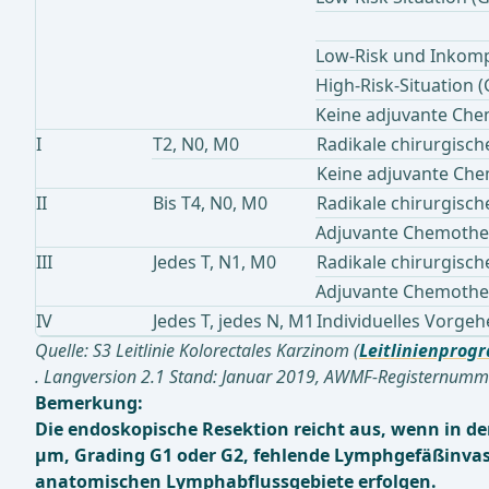
Low-Risk und Inkomp
High-Risk-Situation 
Keine adjuvante Che
I
T2, N0, M0
Radikale chirurgisch
Keine adjuvante Che
II
Bis T4, N0, M0
Radikale chirurgisch
Adjuvante Chemothera
III
Jedes T, N1, M0
Radikale chirurgisch
Adjuvante Chemothe
IV
Jedes T, jedes N, M1
Individuelles Vorgeh
Quelle: S3 Leitlinie Kolorectales Karzinom (
Leitlinienprog
. Langversion 2.1 Stand: Januar 2019, AWMF-Registernumme
Bemerkung:
Die endoskopische Resektion reicht aus, wenn in der
μm, Grading G1 oder G2, fehlende Lymphgefäßinvasi
anatomischen Lymphabflussgebiete erfolgen.