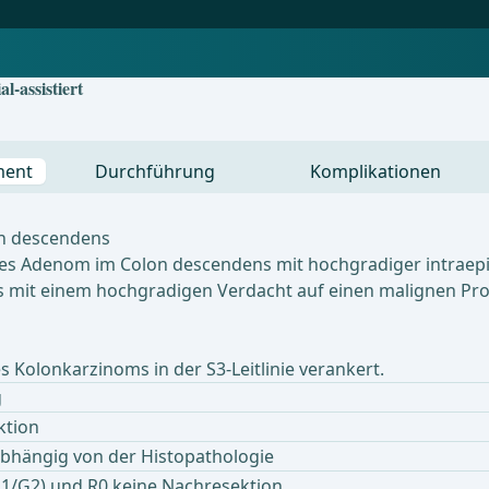
l-assistiert
ment
Durchführung
Komplikationen
on descendens
res Adenom im Colon descendens mit hochgradiger intraepi
it einem hochgradigen Verdacht auf einen malignen Proze
 Kolonkarzinoms in der S3-Leitlinie verankert.
g
ktion
bhängig von der Histopathologie
G1/G2) und R0 keine Nachresektion