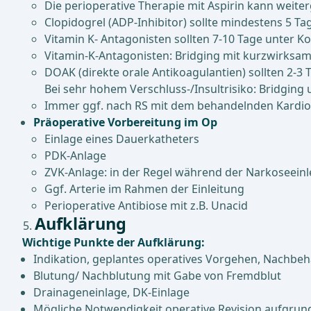
Die perioperative Therapie mit Aspirin kann weit
Clopidogrel (ADP-Inhibitor) sollte mindestens 5 T
Vitamin K- Antagonisten sollten 7-10 Tage unter Ko
Vitamin-K-Antagonisten:
Bridging mit kurzwirksam
DOAK (direkte orale Antikoagulantien) sollten 2-3
Bei sehr hohem Verschluss-/Insultrisiko: Bridgin
Immer ggf. nach RS mit dem behandelnden Kardi
Präoperative Vorbereitung im Op
Einlage eines Dauerkatheters
PDK-Anlage
ZVK-Anlage: in der Regel während der Narkoseeinl
Ggf. Arterie im Rahmen der Einleitung
Perioperative Antibiose mit z.B. Unacid
Aufklärung
Wichtige Punkte der Aufklärung:
Indikation, geplantes operatives Vorgehen, Nachbeh
Blutung/ Nachblutung mit Gabe von Fremdblut
Drainageneinlage, DK-Einlage
Mögliche Notwendigkeit operative Revision aufgrun