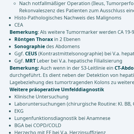
Nach notfallmäßiger Operation (Ileus, Tumorperfo
Rekonvaleszenz des Patienten zum Ausschluss e
Histo-Pathologisches Nachweis des Malignoms
CEA
Bemerkung
: Als weitere Tumormarker werden CA 19-9,
Röntgen Thorax
in 2 Ebenen
Sonographie
des Abdomens
Ggf.
CEUS
(Kontrastmittelsonographie) bei V.a. hepati
Ggf.
MRT
Leber bei V.a. hepatische Filialisierung
Bemerkung:
Auch wenn in der S3-Leitlinie ein
CT-Abdo
durchgeführt. Es dient neben der Detektion von hepati
Lagebeziehung des tumortragenden Kolons zu weiteren
Weitere präoperative Umfelddiagnostik
Klinische Untersuchung
Laboruntersuchungen (chirurgische Routine: Kl. BB, C
EKG
Lungenfunktionsdiagnostik bei Anamnese
BGA bei COPD/COLD
Herzecho mit EF bei V.a. Herzinsuffizienz