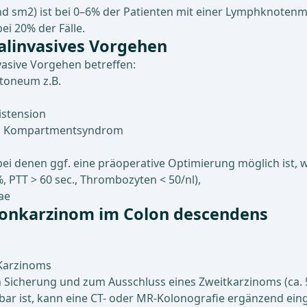
nd sm2) ist bei 0–6% der Patienten mit einer Lymphknotenm
i 20% der Fälle.
alinvasives Vorgehen
vasive Vorgehen betreffen:
itoneum z.B.
istension
llen Kompartmentsyndrom
ei denen ggf. eine präoperative Optimierung möglich ist, w
PTT > 60 sec., Thrombozyten < 50/nl),
ae
lonkarzinom im Colon descendens
 Karzinoms
n Sicherung und zum Ausschluss eines Zweitkarzinoms (ca. 5
hbar ist, kann eine CT- oder MR-Kolonografie ergänzend ei