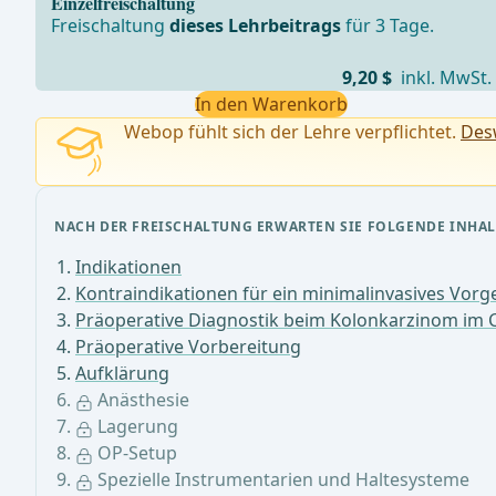
Einzelfreischaltung
Freischaltung
dieses Lehrbeitrags
für 3 Tage.
9,20 $
inkl. MwSt.
In den Warenkorb
Webop fühlt sich der Lehre verpflichtet.
Desw
NACH DER FREISCHALTUNG ERWARTEN SIE FOLGENDE INHAL
Indikationen
Kontraindikationen für ein minimalinvasives Vor
Präoperative Diagnostik beim Kolonkarzinom im 
Präoperative Vorbereitung
Aufklärung
Anästhesie
Lagerung
OP-Setup
Spezielle Instrumentarien und Haltesysteme