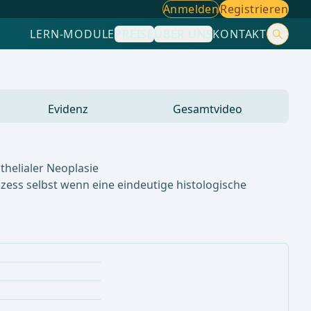
Anmelden
Registrieren
LERN-MODULE
PREISE
ÜBER UNS
KONTAKT
Evidenz
Gesamtvideo
thelialer Neoplasie
ss selbst wenn eine eindeutige histologische