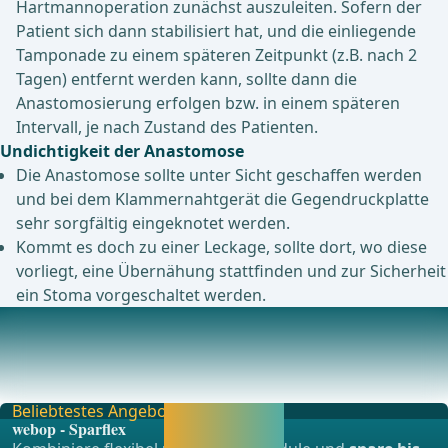
Hartmannoperation zunächst auszuleiten. Sofern der
Patient sich dann stabilisiert hat, und die einliegende
Tamponade zu einem späteren Zeitpunkt (z.B. nach 2
Tagen) entfernt werden kann, sollte dann die
Anastomosierung erfolgen bzw. in einem späteren
Intervall, je nach Zustand des Patienten.
Undichtigkeit der Anastomose
Die Anastomose sollte unter Sicht geschaffen werden
und bei dem Klammernahtgerät die Gegendruckplatte
sehr sorgfältig eingeknotet werden.
Kommt es doch zu einer Leckage, sollte dort, wo diese
vorliegt, eine Übernähung stattfinden und zur Sicherheit
ein Stoma vorgeschaltet werden.
Postoperative Komplikationen
AnastomoseninsuffizienzEine häufige und problematische
Komplikation nach anteriorer Rektumresektion
Beliebtestes Angebot
Jetzt freischalten
webop - Sparflex
und direkt weiter