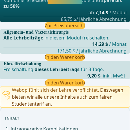
Kombiniere flexibel unsere Lernmodule und
spare bis
lernen.
zu 50%
.
ab
7,14 $
/ Modul
85,75 $/ jährliche Abrechnung
Zur Preisübersicht
Allgemein- und Viszeralchirurgie
Alle Lehrbeiträge
in diesem Modul freischalten.
14,29 $
/ Monat
171,50 $ / jährliche Abrechnung
In den Warenkorb
Einzelfreischaltung
Freischaltung
dieses Lehrbeitrags
für 3 Tage.
9,20 $
inkl. MwSt.
In den Warenkorb
Webop fühlt sich der Lehre verpflichtet.
Deswegen
bieten wir alle unsere Inhalte auch zum fairen
Studententarif an.
INHALT
Intraoperative Komplikationen