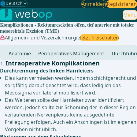
🌐
Deutsch
Anmelden
Registrieren
Gewählte Sprache: Deutsch
🇩🇪
Deutsch
Menu
✓
Komplikationen - Rektumresektion offen, tief anterior mit totaler
🇬🇧
English
mesorektale Exzision (TME)
Allgemein- und Viszeralchirurgie
Jetzt freischalten
🇪🇸
Spanisch
Anatomie
Perioperatives Management
Durchführ
🇧🇷
Brasilianisch
Intraoperative Komplikationen
Durchtrennung des linken Harnleiters
Dies kann vermieden werden, indem schichtgerecht und
sorgfältig darauf geachtet wird, dass lediglich das
Mesosigma von lateral mobilisiert wird.
Des Weiteren sollte der Harnleiter zwar identifiziert
werden, jedoch sollte zur Schonung der in dieser Region
verlaufenden Nervenplexus keine ausgedehnte
Freilegung erfolgen. Auch ein Anschlingen ist im eigenen
Vorgehen nicht üblich.
Blutungen aus dem Sakralplexus