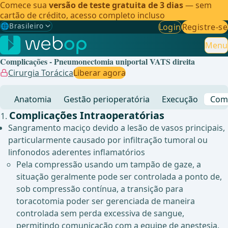
Comece sua
versão de teste gratuita de 3 dias
— sem
cartão de crédito, acesso completo incluso
🌐
Brasileiro
Login
Registre-se
Gewählte Sprache: Brasileiro
🇩🇪
Alemão
Menu
Complicações - Pneumonectomia uniportal VATS direita
🇬🇧
Inglês
Cirurgia Torácica
Liberar agora
🇪🇸
Espanhol
Anatomia
Gestão perioperatória
Execução
Comp
🇧🇷
Brasileiro
✓
Complicações Intraoperatórias
Sangramento maciço devido a lesão de vasos principais,
particularmente causado por infiltração tumoral ou
linfonodos aderentes inflamatórios
Pela compressão usando um tampão de gaze, a
situação geralmente pode ser controlada a ponto de,
sob compressão contínua, a transição para
toracotomia poder ser gerenciada de maneira
controlada sem perda excessiva de sangue,
permitindo comunicação com a equipe de anestesia,