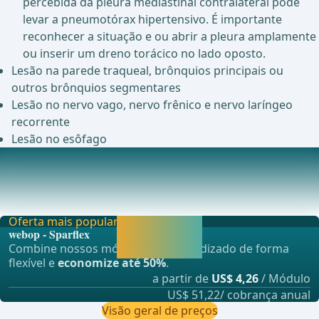
percebida da pleura mediastinal contralateral pode
levar a pneumotórax hipertensivo. É importante
reconhecer a situação e ou abrir a pleura amplamente
ou inserir um dreno torácico no lado oposto.
Lesão na parede traqueal, brônquios principais ou
outros brônquios segmentares
Lesão no nervo vago, nervo frênico e nervo laríngeo
recorrente
Lesão no esôfago
Complicações Pós-Operatórias
Arritmia cardíaca (35-45%)Devido ao aumento da pressão
no átrio direito com subsequente alongamento
Oferta mais popular
Liberar agora e
webop - Sparflex
continuar
Combine nossos módulos de aprendizado de forma
aprendendo.
flexível e
economize até 50%
.
a partir de
US$ 4,26
/ Módulo
US$ 51,22/ cobrança anual
Visão geral de preços