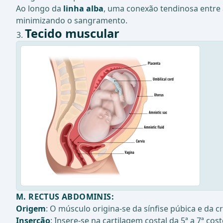
Ao longo da
linha alba
, uma conexão tendinosa entre 
minimizando o sangramento.
Tecido muscular
M. RECTUS ABDOMINIS
:
Origem
: O músculo origina-se da sínfise púbica e da cr
Inserção
: Insere-se na cartilagem costal da 5ª a 7ª cos