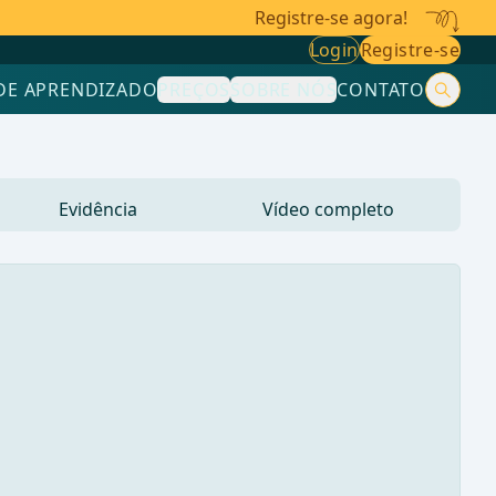
Registre-se agora!
Login
Registre-se
DE APRENDIZADO
PREÇOS
SOBRE NÓS
CONTATO
Evidência
Vídeo completo