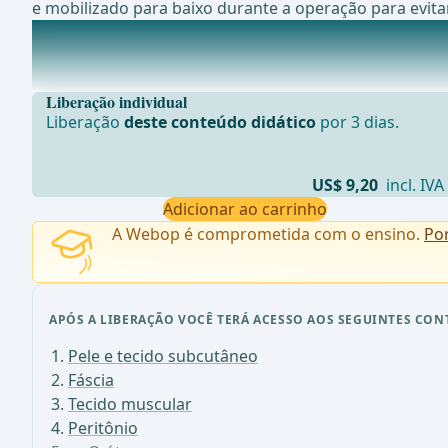
e mobilizado para baixo durante a operação para evitar
O útero
O &#xFA;tero, tamb&#xE9;m conhecido como ventre, &
Liberação individual
Liberação
deste conteúdo didático
por 3 dias.
US$ 9,20
incl. IVA
Adicionar ao carrinho
A Webop é comprometida com o ensino.
Po
APÓS A LIBERAÇÃO VOCÊ TERÁ ACESSO AOS SEGUINTES CON
Pele e tecido subcutâneo
Fáscia
Tecido muscular
Peritônio