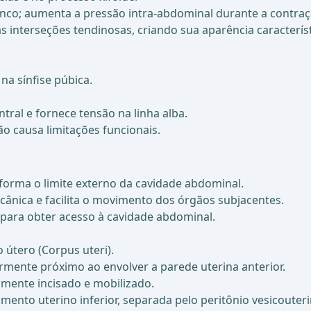
onco; aumenta a pressão intra-abdominal durante a contraç
 interseções tendinosas, criando sua aparência caracterís
na sínfise púbica.
ntral e fornece tensão na linha alba.
o causa limitações funcionais.
forma o limite externo da cavidade abdominal.
ânica e facilita o movimento dos órgãos subjacentes.
o para obter acesso à cavidade abdominal.
 útero (Corpus uteri).
larmente próximo ao envolver a parede uterina anterior.
amente incisado e mobilizado.
gmento uterino inferior, separada pelo peritônio vesicoute