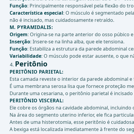
Função
: Principalmente responsável pela flexão do tr
Característica especial
: O músculo é segmentado pelas
não é incisado, mas cuidadosamente retraído.
M. PYRAMIDALIS
:
Origem
: Origina-se na parte anterior do osso púbico e 
Inserção
: Insere-se na linha alba, que ele tensiona.
Função
: Estabiliza a estrutura da parede abdominal ce
Variabilidade
: O músculo pode estar ausente, o que nã
Peritônio
PERITÔNIO PARIETAL
:
Esta camada reveste o interior da parede abdominal e 
É uma membrana serosa lisa que fornece proteção mec
Durante uma cesariana, o peritônio parietal é incisad
PERITÔNIO VISCERAL
:
Ele cobre os órgãos na cavidade abdominal, incluindo o
Na área do segmento uterino inferior, ele fica particu
Antes de uma histerotomia, esse peritônio é cuidados
A bexiga está localizada imediatamente à frente do se