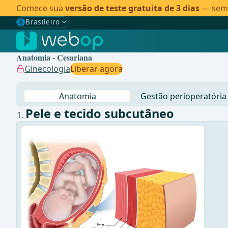
Comece sua
versão de teste gratuita de 3 dias
— sem c
🌐
Brasileiro
Gewählte Sprache: Brasileiro
🇩🇪
Alemão
Anatomia - Cesariana
🇬🇧
Inglês
Ginecologia
Liberar agora
🇪🇸
Espanhol
Anatomia
Gestão perioperatória
🇧🇷
Brasileiro
✓
Pele e tecido subcutâneo