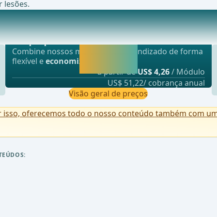
 lesões.
Oferta mais popular
#xE9; um &#xF3;rg&#xE3;o oco e muscular no corpo
webop - Sparflex
Liberar agora e
Combine nossos módulos de aprendizado de forma
continuar
flexível e
economize até 50%
.
aprendendo.
a partir de
US$ 4,26
/ Módulo
US$ 51,22/ cobrança anual
Visão geral de preços
r isso, oferecemos todo o nosso conteúdo também com uma 
TEÚDOS: