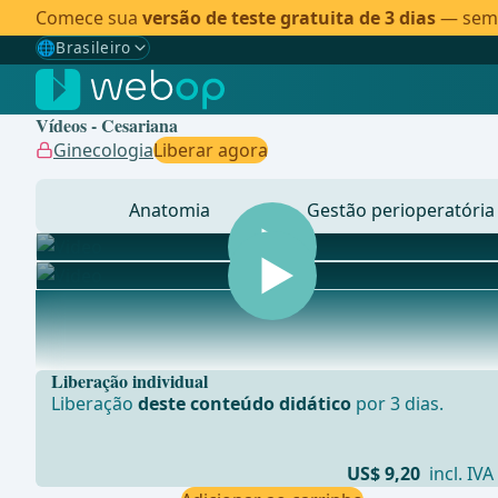
Comece sua
versão de teste gratuita de 3 dias
— sem c
🌐
Brasileiro
Gewählte Sprache: Brasileiro
🇩🇪
Alemão
Vídeos - Cesariana
🇬🇧
Inglês
Ginecologia
Liberar agora
🇪🇸
Espanhol
Anatomia
Gestão perioperatória
🇧🇷
Brasileiro
✓
... - Operações de Cirurgia Geral, Visceral e Transplant
Liberação individual
Liberação
deste conteúdo didático
por 3 dias.
US$ 9,20
incl. IVA