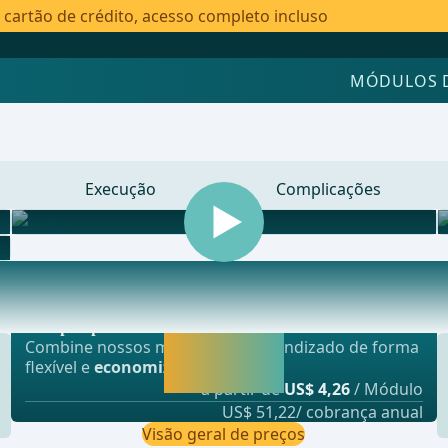
artão de crédito, acesso completo incluso
MÓDULOS 
Execução
Complicações
Oferta mais popular
es, Cirurgia Vascular e Torácica explicadas
webop - Sparflex
Liberar agora e
Combine nossos módulos de aprendizado de forma
continuar
flexível e
economize até 50%
.
aprendendo.
a partir de
US$ 4,26
/ Módulo
US$ 51,22/ cobrança anual
Visão geral de preços