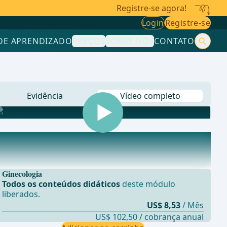
Registre-se agora!
Login
Registre-se
DE APRENDIZADO
PREÇOS
SOBRE NÓS
CONTATO
Evidência
Vídeo completo
Ginecologia
Todos os conteúdos didáticos
deste módulo
liberados.
US$ 8,53
/ Mês
US$ 102,50 / cobrança anual