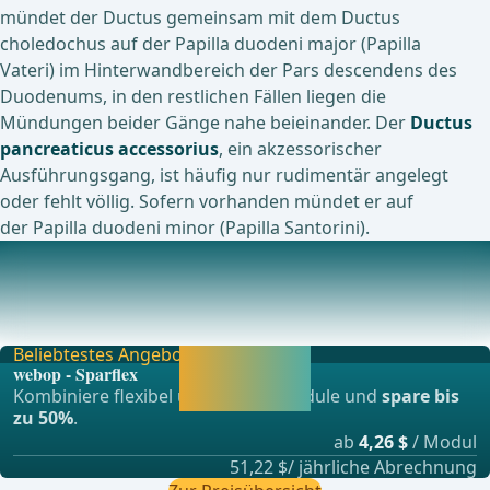
mündet der Ductus gemeinsam mit dem Ductus
choledochus auf der Papilla duodeni major (Papilla
Vateri) im Hinterwandbereich der Pars descendens des
Duodenums, in den restlichen Fällen liegen die
Mündungen beider Gänge nahe beieinander. Der
Ductus
pancreaticus accessorius
, ein akzessorischer
Ausführungsgang, ist häufig nur rudimentär angelegt
oder fehlt völlig. Sofern vorhanden mündet er auf
der Papilla duodeni minor (Papilla Santorini).
Gefäßversorgung
Die Gefäßversorgung des Pankreas wird über zahlreiche
Gefäße sichergestellt.Caput: Die arterielle V
Beliebtestes Angebot
Jetzt freischalten
webop - Sparflex
und direkt weiter
Kombiniere flexibel unsere Lernmodule und
spare bis
lernen.
zu 50%
.
ab
4,26 $
/ Modul
51,22 $/ jährliche Abrechnung