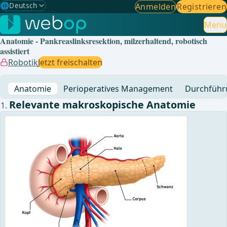
🌐
Deutsch
Anmelden
Registrieren
Gewählte Sprache: Deutsch
🇩🇪
Deutsch
Menu
✓
Anatomie - Pankreaslinksresektion, milzerhaltend, robotisch
🇬🇧
English
assistiert
Robotik
Jetzt freischalten
🇪🇸
Spanisch
Anatomie
Perioperatives Management
Durchführ
🇧🇷
Brasilianisch
Relevante makroskopische Anatomie