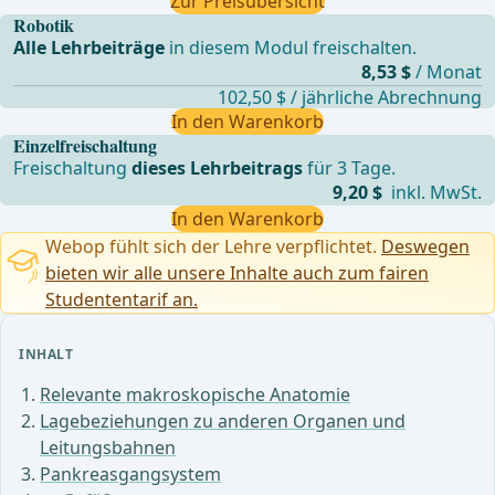
Zur Preisübersicht
Robotik
Alle Lehrbeiträge
in diesem Modul freischalten.
8,53 $
/ Monat
102,50 $ / jährliche Abrechnung
In den Warenkorb
Einzelfreischaltung
Freischaltung
dieses Lehrbeitrags
für 3 Tage.
9,20 $
inkl. MwSt.
In den Warenkorb
Webop fühlt sich der Lehre verpflichtet.
Deswegen
bieten wir alle unsere Inhalte auch zum fairen
Studententarif an.
INHALT
Relevante makroskopische Anatomie
Lagebeziehungen zu anderen Organen und
Leitungsbahnen
Pankreasgangsystem