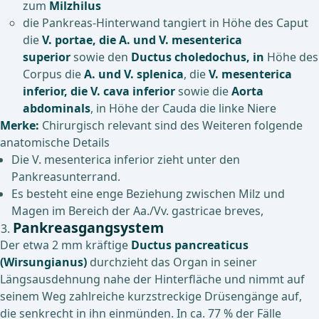
zum
Milzhilus
die Pankreas-Hinterwand tangiert in Höhe des Caput
die
V. portae, die A. und V. mesenterica
superior
sowie den
Ductus choledochus, in
Höhe des
Corpus die
A. und V. splenica
, die
V. mesenterica
inferior, die V. cava inferior
sowie die
Aorta
abdominals
, in Höhe der Cauda die linke Niere
Merke:
Chirurgisch relevant sind des Weiteren folgende
anatomische Details
Die V. mesenterica inferior zieht unter den
Pankreasunterrand.
Es besteht eine enge Beziehung zwischen Milz und
Magen im Bereich der Aa./Vv. gastricae breves,
Pankreasgangsystem
Der etwa 2 mm kräftige
Ductus pancreaticus
(Wirsungianus)
durchzieht das Organ in seiner
Längsausdehnung nahe der Hinterfläche und nimmt auf
seinem Weg zahlreiche kurzstreckige Drüsengänge auf,
die senkrecht in ihn einmünden. In ca. 77 % der Fälle