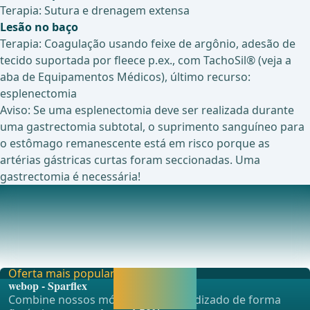
Terapia: Sutura e drenagem extensa
Lesão no baço
Terapia: Coagulação usando feixe de argônio, adesão de
tecido suportada por fleece p.ex., com TachoSil® (veja a
aba de Equipamentos Médicos), último recurso:
esplenectomia
Aviso: Se uma esplenectomia deve ser realizada durante
uma gastrectomia subtotal, o suprimento sanguíneo para
o estômago remanescente está em risco porque as
artérias gástricas curtas foram seccionadas. Uma
gastrectomia é necessária!
Profilaxia e Manejo de Complicações Pós-Operatórias
Insufici&#xEA;ncia Precoce da
Gastroenterostomiageralmente no 3&#xBA; ao 4&#xBA;
dia p&#xF3;s-opera
Oferta mais popular
Liberar agora e
webop - Sparflex
continuar
Combine nossos módulos de aprendizado de forma
aprendendo.