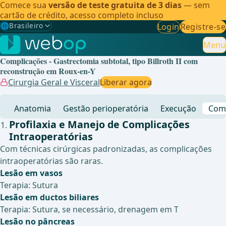
Comece sua
versão de teste gratuita de 3 dias
— sem
cartão de crédito, acesso completo incluso
🌐
Brasileiro
Login
Registre-se
Gewählte Sprache: Brasileiro
🇩🇪
Alemão
Menu
Complicações - Gastrectomia subtotal, tipo Billroth II com
🇬🇧
Inglês
reconstrução em Roux-en-Y
Cirurgia Geral e Visceral
Liberar agora
🇪🇸
Espanhol
Anatomia
Gestão perioperatória
Execução
Comp
🇧🇷
Brasileiro
✓
Profilaxia e Manejo de Complicações
Intraoperatórias
Com técnicas cirúrgicas padronizadas, as complicações
intraoperatórias são raras.
Lesão em vasos
Terapia: Sutura
Lesão em ductos biliares
Terapia: Sutura, se necessário, drenagem em T
Lesão no pâncreas