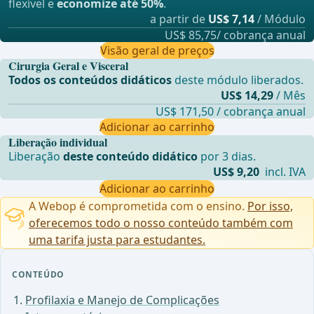
flexível e
economize até 50%
.
a partir de
US$ 7,14
/ Módulo
US$ 85,75/ cobrança anual
Visão geral de preços
Cirurgia Geral e Visceral
Todos os conteúdos didáticos
deste módulo liberados.
US$ 14,29
/ Mês
US$ 171,50 / cobrança anual
Adicionar ao carrinho
Liberação individual
Liberação
deste conteúdo didático
por 3 dias.
US$ 9,20
incl. IVA
Adicionar ao carrinho
A Webop é comprometida com o ensino.
Por isso,
oferecemos todo o nosso conteúdo também com
uma tarifa justa para estudantes.
CONTEÚDO
Profilaxia e Manejo de Complicações