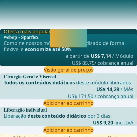
Mobilização do Fígado
Para alcan&#xE7;ar uma exposi&#xE7;&#xE3;o adequada
dos segmentos posteriores, o f&#xED;gado deve s
Oferta mais popular
Liberar agora e
webop - Sparflex
continuar
Combine nossos módulos de aprendizado de forma
aprendendo.
flexível e
economize até 50%
.
a partir de
US$ 7,14
/ Módulo
US$ 85,75/ cobrança anual
Visão geral de preços
Cirurgia Geral e Visceral
Todos os conteúdos didáticos
deste módulo liberados.
US$ 14,29
/ Mês
US$ 171,50 / cobrança anual
Adicionar ao carrinho
Liberação individual
Liberação
deste conteúdo didático
por 3 dias.
US$ 9,20
incl. IVA
Adicionar ao carrinho