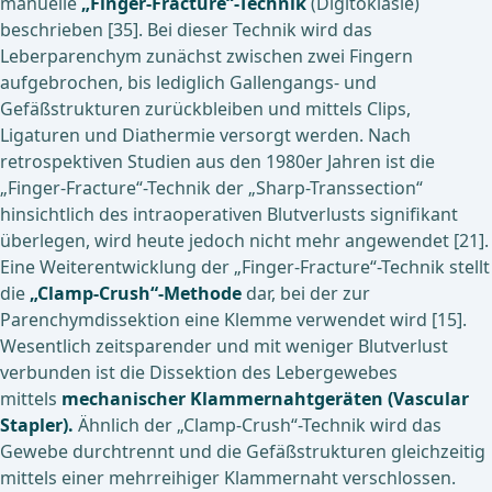
manuelle
„Finger-Fracture“-Technik
(Digitoklasie)
beschrieben [35]. Bei dieser Technik wird das
Leberparenchym zunächst zwischen zwei Fingern
aufgebrochen, bis lediglich Gallengangs- und
Gefäßstrukturen zurückbleiben und mittels Clips,
Ligaturen und Diathermie versorgt werden. Nach
retrospektiven Studien aus den 1980er Jahren ist die
„Finger-Fracture“-Technik der „Sharp-Transsection“
hinsichtlich des intraoperativen Blutverlusts signifikant
überlegen, wird heute jedoch nicht mehr angewendet [21].
Eine Weiterentwicklung der „Finger-Fracture“-Technik stellt
die
„Clamp-Crush“-Methode
dar, bei der zur
Parenchymdissektion eine Klemme verwendet wird [15].
Wesentlich zeitsparender und mit weniger Blutverlust
verbunden ist die Dissektion des Lebergewebes
mittels
mechanischer Klammernahtgeräten (Vascular
Stapler).
Ähnlich der „Clamp-Crush“-Technik wird das
Gewebe durchtrennt und die Gefäßstrukturen gleichzeitig
mittels einer mehrreihiger Klammernaht verschlossen.