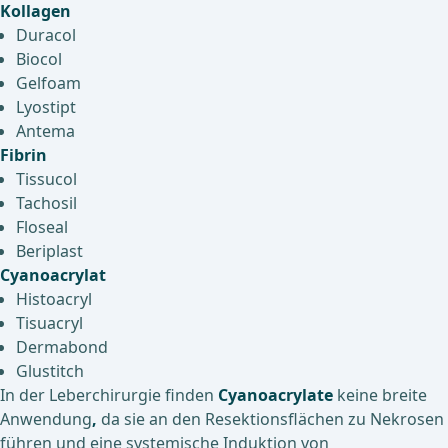
Kollagen
Duracol
Biocol
Gelfoam
Lyostipt
Antema
Fibrin
Tissucol
Tachosil
Floseal
Beriplast
Cyanoacrylat
Histoacryl
Tisuacryl
Dermabond
Glustitch
In der Leberchirurgie finden
Cyanoacrylate
keine breite
Anwendung
,
da sie an den Resektionsflächen zu Nekrosen
führen und eine systemische Induktion von