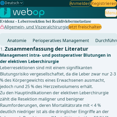
🌐
Deutsch
Anmelden
Registrieren
Gewählte Sprache: Deutsch
🇩🇪
Deutsch
Menu
✓
Evidenz - Leberresektion bei Rezidivlebermetastase
🇬🇧
English
Allgemein- und Viszeralchirurgie
Jetzt freischalten
🇪🇸
Spanisch
Anatomie
Perioperatives Management
Durchführ
🇧🇷
Brasilianisch
Zusammenfassung der Literatur
Management intra- und postoperativer Blutungen in
der elektiven Leberchirurgie
Leberresektionen sind mit einem signifikanten
Blutungsrisiko vergesellschaftet, da die Leber zwar nur 2-3
% des Körpergewichts eines Erwachsenen ausmacht,
jedoch rund 25 % des Herzzeitvolumens erhält.
Zu den Hauptindikationen der elektiven Leberchirurgie
zählt die Resektion maligner und benigner
Raumforderungen, deren Mortalitätsrate mit < 4 %
deutlich niedriger ist als die dringlicher Eingriffe an der