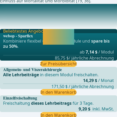
Einfluss auf Mortalität und Morbidität [19, 36].
Aktuell laufende Studien zu diesem Thema
Intra Versus Extrahepatic Division of Right Hepatic Vein
During Rightsided HemihepatectomyUse of Tr
Beliebtestes Angebot
Jetzt freischalten
webop - Sparflex
und direkt weiter
Kombiniere flexibel unsere Lernmodule und
spare bis
lernen.
zu 50%
.
ab
7,14 $
/ Modul
85,75 $/ jährliche Abrechnung
Zur Preisübersicht
Allgemein- und Viszeralchirurgie
Alle Lehrbeiträge
in diesem Modul freischalten.
14,29 $
/ Monat
171,50 $ / jährliche Abrechnung
In den Warenkorb
Einzelfreischaltung
Freischaltung
dieses Lehrbeitrags
für 3 Tage.
9,20 $
inkl. MwSt.
In den Warenkorb