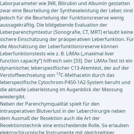
Laborparameter wie INR, Bilirubin und Albumin gestatten
zwar eine Beurteilung der Syntheseleistung der Leber, sind
jedoch für die Beurteilung der Funktionsreserve wenig
aussagekräftig. Die bildgebende Evaluation der
Leberparenchymtextur (Sonografie, CT, MRT) erlaubt keine
sichere Einschätzung der präoperativen Leberfunktion. Für
die Abschätzung der Leberfunktionsreserve können
Leberfunktionstests wie z. B. LiMAx („maximal liver
function capacity“) hilfreich sein [33]. Der LiMAx-Test ist ein
dynamischer, leberspezifischer C13-Atemtest, der auf der
13
Verstoffwechselung von
C-Methacetin durch das
leberspezifische Cytochrom-P450-1A2-System beruht und
die aktuelle Leberleistung im Augenblick der Messung
wiedergibt.
Neben der Parenchymqualität spielt für den
intraoperativen Blutverlust in der Leberchirurgie neben
dem Ausmaß der Resektion auch die Art der
Resektionstechnik eine entscheidende Rolle. So erlauben
elektrochirurgische Instrumente mit gleichzeitiger