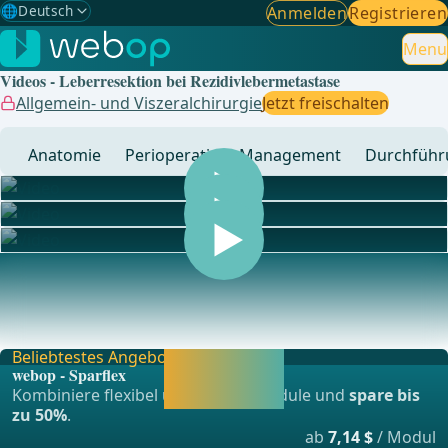
🌐
Deutsch
Anmelden
Registrieren
Gewählte Sprache: Deutsch
🇩🇪
Deutsch
Menu
✓
Videos - Leberresektion bei Rezidivlebermetastase
🇬🇧
English
Allgemein- und Viszeralchirurgie
Jetzt freischalten
🇪🇸
Spanisch
Anatomie
Perioperatives Management
Durchführ
🇧🇷
Brasilianisch
... - Operationen aus der Allgemein-, Viszeral- und
Transplationschirurgie, Gefässchirurgie und Thor
Beliebtestes Angebot
Jetzt freischalten
webop - Sparflex
und direkt weiter
Kombiniere flexibel unsere Lernmodule und
spare bis
lernen.
zu 50%
.
ab
7,14 $
/ Modul