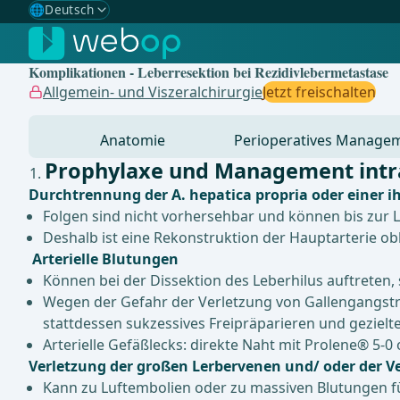
🌐
Deutsch
Gewählte Sprache: Deutsch
🇩🇪
Deutsch
✓
Komplikationen - Leberresektion bei Rezidivlebermetastase
🇬🇧
English
Allgemein- und Viszeralchirurgie
Jetzt freischalten
🇪🇸
Spanisch
Anatomie
Perioperatives Manage
🇧🇷
Brasilianisch
Prophylaxe und Management intr
Durchtrennung der A. hepatica propria oder einer i
Folgen sind nicht vorhersehbar und können bis zur 
Deshalb ist eine Rekonstruktion der Hauptarterie obl
Arterielle Blutungen
Können bei der Dissektion des Leberhilus auftreten, 
Wegen der Gefahr der Verletzung von Gallengangstr
stattdessen sukzessives Freipräparieren und gezielt
Arterielle Gefäßlecks: direkte Naht mit Prolene® 5-0 
Verletzung der großen Lerbervenen und/ oder der V
Kann zu Luftembolien oder zu massiven Blutungen f