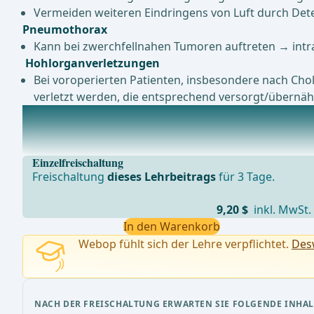
Vermeiden weiteren Eindringens von Luft durch Det
Pneumothorax
Kann bei zwerchfellnahen Tumoren auftreten → intr
Hohlorganverletzungen
Bei voroperierten Patienten, insbesondere nach Ch
verletzt werden, die entsprechend versorgt/übernä
Prophylaxe und Management postoperativer Komplika
NachblutungenNachblutungen bei Lebereingriffen könn
Einzelfreischaltung
Freischaltung
dieses Lehrbeitrags
für 3 Tage.
9,20 $
inkl. MwSt.
In den Warenkorb
Webop fühlt sich der Lehre verpflichtet.
Desw
NACH DER FREISCHALTUNG ERWARTEN SIE FOLGENDE INHAL