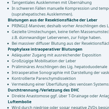
Tangentiales Ausklemmen mit Übernähung
In schweren Fällen manuelle Kompression und tempor
(suprahepatisches Ausklemmen).
Blutungen aus der Resektionsfläche der Leber
PRINGLE-Manöver, deshalb vorher Anschlingen des L
Gezielte Umstechungen, keine tiefen Massenumste
z.B. dünnwandiger Lebervenen, zur Folge haben.
Bei massiver diffuser Blutung aus der Resektionsfl
Prophylaxe intraoperativer Blutungen
Adäquater Zugang mit ausreichender Exposition
Großzügige Mobilisation der Leber
Präliminäres Anschlingen des Lig. hepatoduodenale
Intraoperative Sonographie mit Darstellung der vas
Kontrollierte Parenchymdissektion
Vermeidung einer Überfüllung des venösen Systems 
Durchtrennung /Verletzung des DHC
Direkte Anastomose ggf. über T-Drainage oder Anlag
Luftembolie
Wird durch niedrige oder sogar negative ZVDs begün