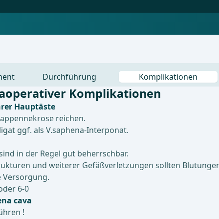
ment
Durchführung
Komplikationen
aoperativer Komplikationen
hrer Hauptäste
Lappennekrose reichen.
igat ggf. als V.saphena-Interponat.
sind in der Regel gut beherrschbar.
ukturen und weiterer Gefäßverletzungen sollten Blutungen
e Versorgung.
oder 6-0
ena cava
ühren !