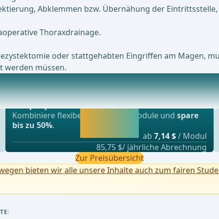
ektierung, Abklemmen bzw. Übernähung der Eintrittsstelle
aoperative Thoraxdrainage.
olezystektomie oder stattgehabten Eingriffen am Magen, m
ht werden müssen.
tionen
Beliebtestes Angebot
en durch eine unzureichende intraoperative Bluts
webop - Sparflex
Jetzt freischalten
Kombiniere flexibel unsere Lernmodule und
spare
und direkt weiter
bis zu 50%
.
lernen.
ab
7,14 $
/ Modul
85,75 $/ jährliche Abrechnung
Zur Preisübersicht
egen bieten wir alle unsere Inhalte auch zum fairen Stude
TE: